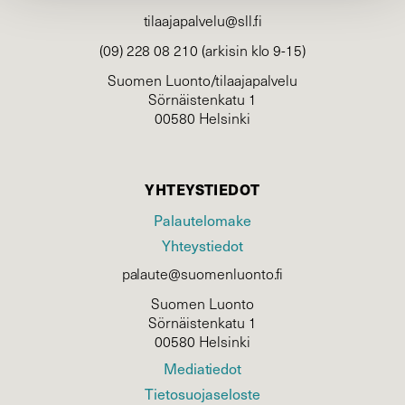
tilaajapalvelu@sll.fi
(09) 228 08 210 (arkisin klo 9-15)
Suomen Luonto/tilaajapalvelu
Sörnäistenkatu 1
00580 Helsinki
YHTEYSTIEDOT
Palautelomake
Yhteystiedot
palaute@suomenluonto.fi
Suomen Luonto
Sörnäistenkatu 1
00580 Helsinki
Mediatiedot
Tietosuojaseloste