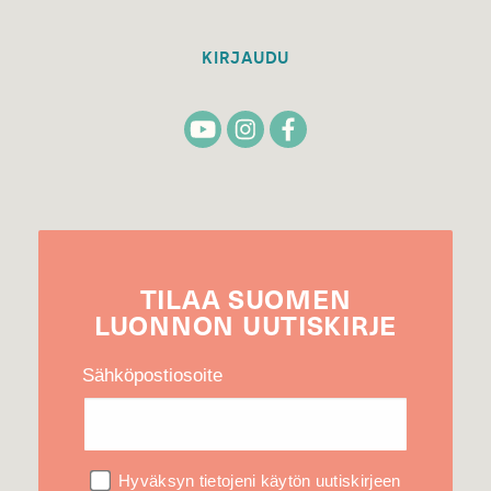
KIRJAUDU
TILAA
SUOMEN
LUONNON
UUTIS­KIRJE
Sähköpostiosoite
Hyväksyn tietojeni käytön uutiskirjeen