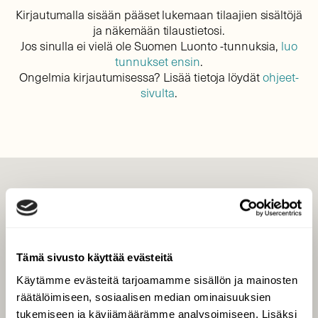
Kirjautumalla sisään pääset lukemaan tilaajien sisältöjä
ja näkemään tilaustietosi.
Jos sinulla ei vielä ole Suomen Luonto -tunnuksia,
luo
tunnukset ensin
.
Ongelmia kirjautumisessa? Lisää tietoja löydät
ohjeet-
sivulta
.
LEHTI
Uusin lehti
Tilaa Suomen Luonto
Tämä sivusto käyttää evästeitä
Tilaa digilukuoikeus
Käytämme evästeitä tarjoamamme sisällön ja mainosten
Äänestä parasta juttua
räätälöimiseen, sosiaalisen median ominaisuuksien
Tilaa uutiskirje
tukemiseen ja kävijämäärämme analysoimiseen. Lisäksi