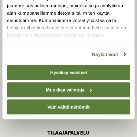
jaamme sosiaalisen median, mainosalan ja analytiikka-
alan kumppaneillemme tietoja siitä, miten käytät
sivustoamme. Kumppanimme voivat yhdistää näitä
SUOMEN LUONNON­
SUOJELU­LIITTO
tietoja muihin tietoihin, joita olet antanut heille tai joita on
kerätty, kun olet käyttänyt heidän palvelujaan.
Suomen Luonto -lehden
kustantaja on
Suomen
luonnonsuojelu­liitto
.
Näytä tiedot
Hyväksy evästeet
Muokkaa valintoja
Vain välttämättömät
TILAAJAPALVELU