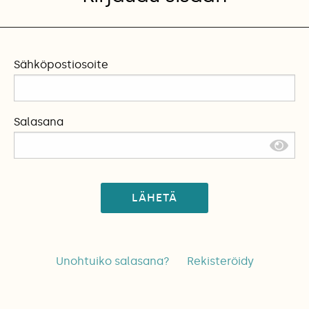
Sähköpostiosoite
Salasana
LÄHETÄ
Unohtuiko salasana?
Rekisteröidy