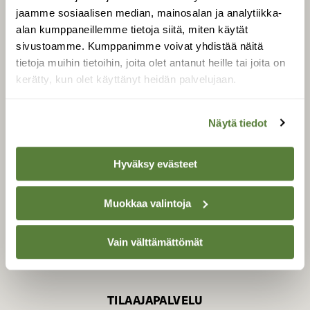
jaamme sosiaalisen median, mainosalan ja analytiikka-
alan kumppaneillemme tietoja siitä, miten käytät
sivustoamme. Kumppanimme voivat yhdistää näitä
SUOMEN LUONNON­
SUOJELU­LIITTO
tietoja muihin tietoihin, joita olet antanut heille tai joita on
kerätty, kun olet käyttänyt heidän palvelujaan.
Suomen Luonto -lehden
kustantaja on
Suomen
luonnonsuojelu­liitto
.
Näytä tiedot
Hyväksy evästeet
Muokkaa valintoja
Vain välttämättömät
TILAAJAPALVELU