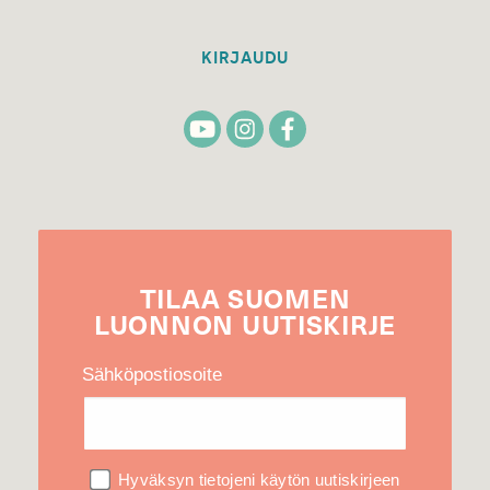
KIRJAUDU
TILAA
SUOMEN
LUONNON
UUTIS­KIRJE
Sähköpostiosoite
Hyväksyn tietojeni käytön uutiskirjeen