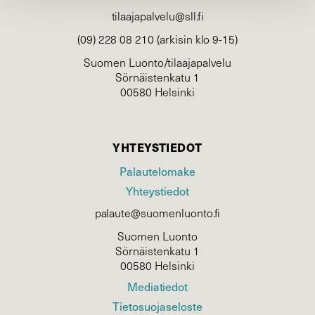
tilaajapalvelu@sll.fi
(09) 228 08 210 (arkisin klo 9-15)
Suomen Luonto/tilaajapalvelu
Sörnäistenkatu 1
00580 Helsinki
YHTEYSTIEDOT
Palautelomake
Yhteystiedot
palaute@suomenluonto.fi
Suomen Luonto
Sörnäistenkatu 1
00580 Helsinki
Mediatiedot
Tietosuojaseloste