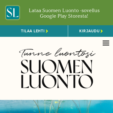
Lataa Suomen Luonto -sovellus
Google Play Storesta!
TILAA LEHTI
KIRJAUDU