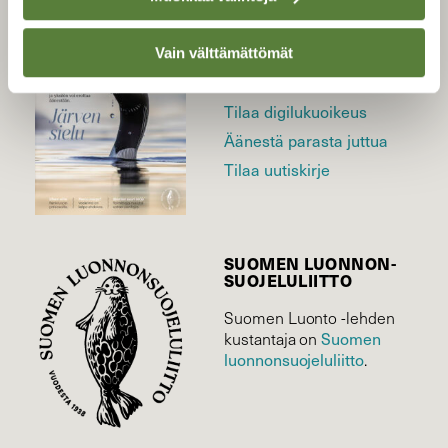
LEHTI
Uusin lehti
Vain välttämättömät
Tilaa Suomen Luonto
Tilaa digilukuoikeus
Äänestä parasta juttua
Tilaa uutiskirje
SUOMEN LUONNON­
SUOJELU­LIITTO
Suomen Luonto -lehden
Suomen
kustantaja on
luonnonsuojelu­liitto
.