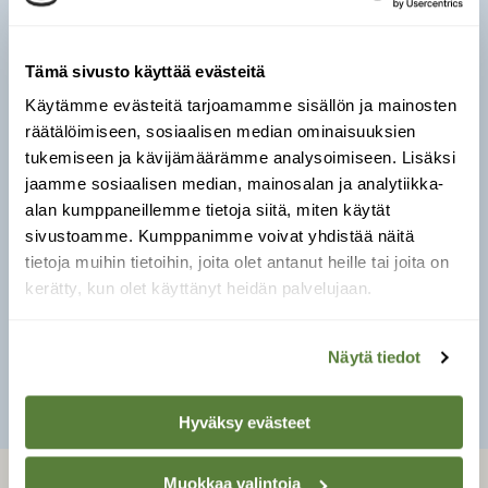
Tuntomerkit:
Yläosastaan haarautuva rento
varsi, uposlehdet ohuita ja miltei läpikuultavia
Tämä sivusto käyttää evästeitä
vihertävän ruskeita, tähkämäinen vaatimaton
kukinto veden pinnalla.
Käytämme evästeitä tarjoamamme sisällön ja mainosten
räätälöimiseen, sosiaalisen median ominaisuuksien
Koko:
50–250 cm.
tukemiseen ja kävijämäärämme analysoimiseen. Lisäksi
jaamme sosiaalisen median, mainosalan ja analytiikka-
Kasvupaikka:
Hiekka- ja liejupohjaisissa
alan kumppaneillemme tietoja siitä, miten käytät
vesistöissä sekä murtovesissä.
sivustoamme. Kumppanimme voivat yhdistää näitä
tietoja muihin tietoihin, joita olet antanut heille tai joita on
Kuva: Erkki Makkonen / Vastavalo
kerätty, kun olet käyttänyt heidän palvelujaan.
Näytä tiedot
SULJE
Hyväksy evästeet
Muokkaa valintoja