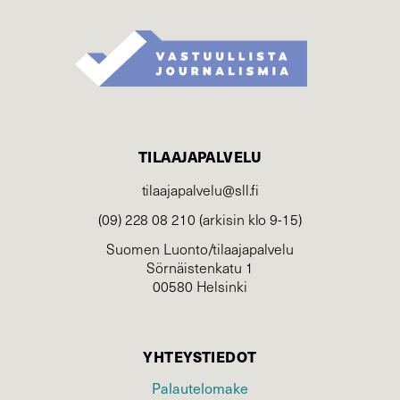
TILAAJAPALVELU
tilaajapalvelu@sll.fi
(09) 228 08 210 (arkisin klo 9-15)
Suomen Luonto/tilaajapalvelu
Sörnäistenkatu 1
00580 Helsinki
YHTEYSTIEDOT
Palautelomake