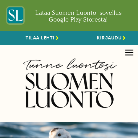
Lataa Suomen Luonto -sovellus
Google Play Storesta!
TILAA LEHTI
KIRJAUDU