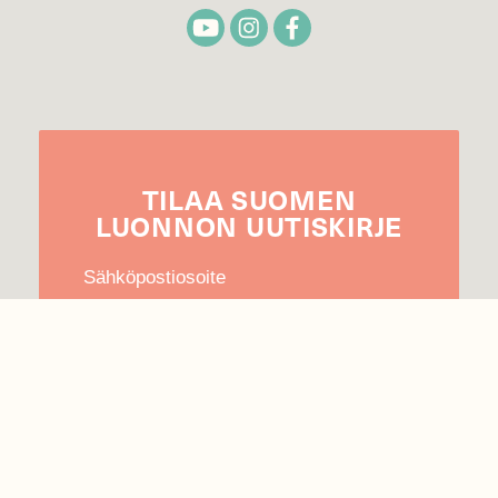
TILAA
SUOMEN
LUONNON
UUTIS­KIRJE
Sähköpostiosoite
Hyväksyn tietojeni käytön uutiskirjeen
lähettämiseen