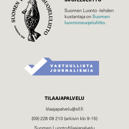
Suomen Luonto -lehden
Suomen
kustantaja on
luonnonsuojelu­liitto
.
TILAAJAPALVELU
tilaajapalvelu@sll.fi
(09) 228 08 210 (arkisin klo 9-15)
Suomen Luonto/tilaajapalvelu