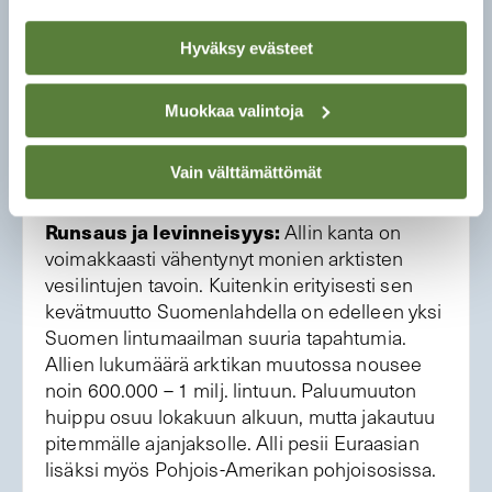
pikkujärvien sekä suolampareiden
rantaheinikossa ja varvikossa, pesä on usein
Hyväksy evästeet
pensaan suojassa ja lapintiirayhdyskunnan
suojissa. Pesintä alkaa touko-kesäkuussa,
Muokkaa valintoja
munia on 6–10, hautomisaika on noin 4 viikkoa
ja poikaset tulevat lentokykyisiksi noin 5–6
Vain välttämättömät
viikon iässä.
Runsaus ja levinneisyys:
Allin kanta on
voimakkaasti vähentynyt monien arktisten
vesilintujen tavoin. Kuitenkin erityisesti sen
kevätmuutto Suomenlahdella on edelleen yksi
Suomen lintumaailman suuria tapahtumia.
Allien lukumäärä arktikan muutossa nousee
noin 600.000 – 1 milj. lintuun. Paluumuuton
huippu osuu lokakuun alkuun, mutta jakautuu
pitemmälle ajanjaksolle. Alli pesii Euraasian
lisäksi myös Pohjois-Amerikan pohjoisosissa.