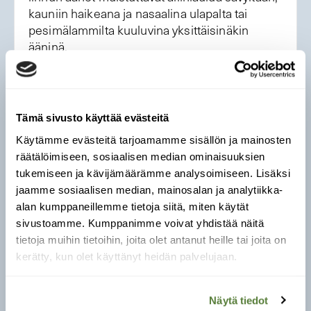
kauniin haikeana ja nasaalina ulapalta tai
pesimälammilta kuuluvina yksittäisinäkin
ääninä.
Elintavat:
Alli on käytökseltään vilkas ja
seurallinen merellä ja järvenselillä. Se
hakeutuu mielellään pesimään
Tämä sivusto käyttää evästeitä
lapintiirayhdyskuntien hälytysmekanismin
Käytämme evästeitä tarjoamamme sisällön ja mainosten
suojiin tai hanhien läheisyyteen. Pesintä
räätälöimiseen, sosiaalisen median ominaisuuksien
onnistuu hanhien tapaan parhaiten Lapin
tukemiseen ja kävijämäärämme analysoimiseen. Lisäksi
sopulivuosina, jolloin pedot jättävät
jaamme sosiaalisen median, mainosalan ja analytiikka-
vesilintujen munat ja poikaset rauhaan.
alan kumppaneillemme tietoja siitä, miten käytät
sivustoamme. Kumppanimme voivat yhdistää näitä
Ravinto:
Allin ruokaa ovat äyriäiset, nilviäiset
tietoja muihin tietoihin, joita olet antanut heille tai joita on
ja muut selkärangattomat, sisävesillä
kerätty, kun olet käyttänyt heidän palvelujaan.
erityisesti hyönteiset ja toukat,
vähäisemmässä määrin kasvisravintokin.
Näytä tiedot
Lisääntyminen:
Alli pesii lampien ja