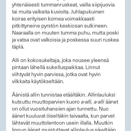
yhtenäisesti tummanruskeat, vailla siipijuovia
tai muita valkeita kuvioita. Juhlapukuinen
koiras erityisen komea voimakkaasti
pitkittyneine pyrstön keskiosan sulkineen.
Naaraalla on muuten tumma puhu, mutta poski
ja vatsa ovat valkoisia ja poskessa suuri ruskea
täplä.
Alli on kokosukeltaja, joka nousee yleensä
pintaan lähellä sukelluspaikkaa. Linnut
viihtyvät hyvin parvissa, jotka ovat hyvin
vilkkaita käytökseltään.
Äänistä allin tunnistaa etäältäkin. Allinlauluksi
kutsuttu muuttoparvien kuoro
a-alli, a-alli
äänet
on ollut vuosituhansien ajan tunnettu. Nuo
äänet kuuluvat öiseltäkin taivaalta, kun parvet
lähtevät muuttolentoon usein illalla. Muutkin
linnun äänet muistuttavat allinlaulua sävyltään,