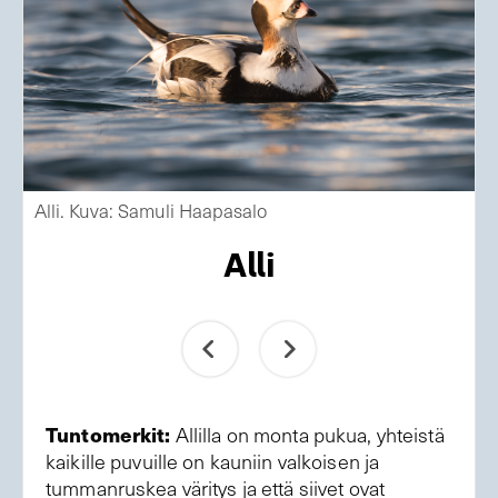
Alli. Kuva: Samuli Haapasalo
Alli
Tuntomerkit:
Allilla on monta pukua, yhteistä
kaikille puvuille on kauniin valkoisen ja
tummanruskea väritys ja että siivet ovat