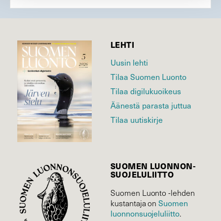
LEHTI
Uusin lehti
Tilaa Suomen Luonto
Tilaa digilukuoikeus
Äänestä parasta juttua
Tilaa uutiskirje
SUOMEN LUONNON­
SUOJELU­LIITTO
Suomen Luonto -lehden
Suomen
kustantaja on
luonnonsuojelu­liitto
.