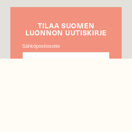
TILAA
SUOMEN
LUONNON
UUTIS­KIRJE
Sähköpostiosoite
Hyväksyn tietojeni käytön uutiskirjeen
lähettämiseen
Tietosuojaseloste