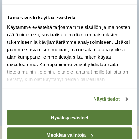
Tämä sivusto käyttää evästeitä
Punctum pygmaeum
Käytämme evästeitä tarjoamamme sisällön ja mainosten
Leveys:
1,2–1,5 mm.
räätälöimiseen, sosiaalisen median ominaisuuksien
tukemiseen ja kävijämäärämme analysoimiseen. Lisäksi
Pikkuruinen, litteä ja tiheäuurteinen. Kuori
jaamme sosiaalisen median, mainosalan ja analytiikka-
kullanruskea ja silkinhohtoinen.
alan kumppaneillemme tietoja siitä, miten käytät
Yleinen ja runsas metsälaji, jota tavataan koko
sivustoamme. Kumppanimme voivat yhdistää näitä
maassa etenkin haavan karikkeesta. Suomen
tietoja muihin tietoihin, joita olet antanut heille tai joita on
pienin kotilo.
kerätty, kun olet käyttänyt heidän palvelujaan.
Näytä tiedot
SULJE
Hyväksy evästeet
Muokkaa valintoja