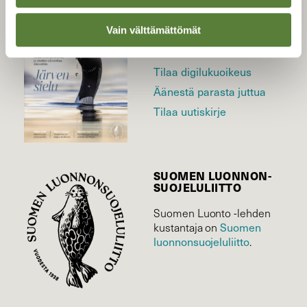
LEHTI
Uusin lehti
Vain välttämättömät
Tilaa Suomen Luonto
Tilaa digilukuoikeus
Äänestä parasta juttua
Tilaa uutiskirje
SUOMEN LUONNON­
SUOJELU­LIITTO
Suomen Luonto -lehden
Suomen
kustantaja on
luonnonsuojelu­liitto
.