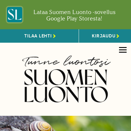
Lataa Suomen Luonto -sovellus
Google Play Storesta!
TILAA LEHTI
KIRJAUDU