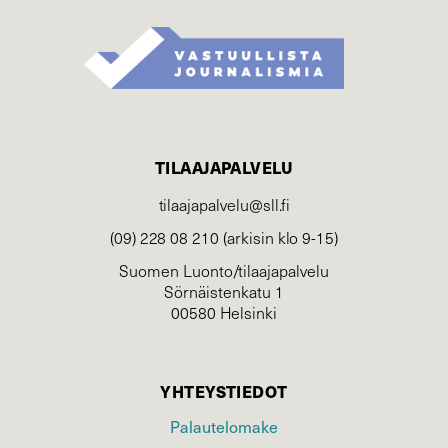
TILAAJAPALVELU
tilaajapalvelu@sll.fi
(09) 228 08 210 (arkisin klo 9-15)
Suomen Luonto/tilaajapalvelu
Sörnäistenkatu 1
00580 Helsinki
YHTEYSTIEDOT
Palautelomake