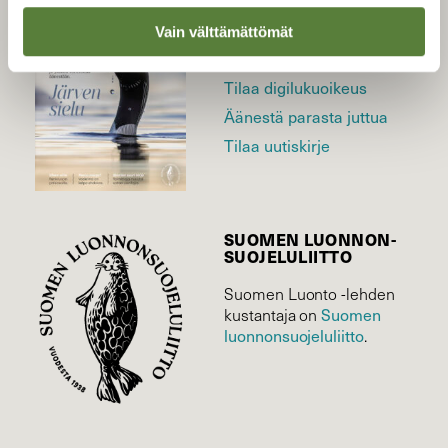
Uusin lehti
Vain välttämättömät
Tilaa Suomen Luonto
Tilaa digilukuoikeus
Äänestä parasta juttua
Tilaa uutiskirje
SUOMEN LUONNON­
SUOJELU­LIITTO
Suomen Luonto -lehden
Suomen
kustantaja on
luonnonsuojelu­liitto
.