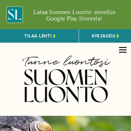
Lataa Suomen Luonto -sovellus
Google Play Storesta!
TILAA LEHTI
KIRJAUDU