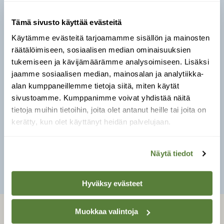
Tämä sivusto käyttää evästeitä
Euconulus fulvus
Käytämme evästeitä tarjoamamme sisällön ja mainosten
räätälöimiseen, sosiaalisen median ominaisuuksien
Leveys:
2,8–3,5 mm.
tukemiseen ja kävijämäärämme analysoimiseen. Lisäksi
jaamme sosiaalisen median, mainosalan ja analytiikka-
Kartiomainen ja pieni, kuori on väriltään
alan kumppaneillemme tietoja siitä, miten käytät
kellertävänruskea.
sivustoamme. Kumppanimme voivat yhdistää näitä
Yleinen laji, jota tavataan koko maassa,
tietoja muihin tietoihin, joita olet antanut heille tai joita on
jokapaikan laji.
kerätty, kun olet käyttänyt heidän palvelujaan.
Näytä tiedot
SULJE
Hyväksy evästeet
Muokkaa valintoja
LEHTI