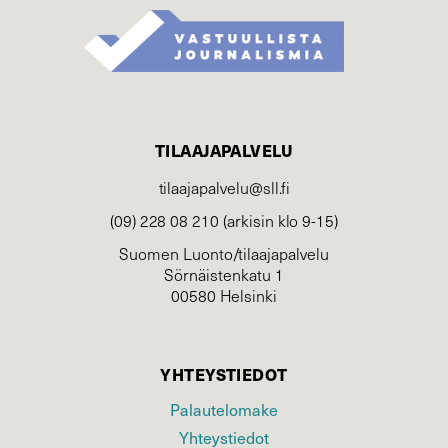
TILAAJAPALVELU
tilaajapalvelu@sll.fi
(09) 228 08 210 (arkisin klo 9-15)
Suomen Luonto/tilaajapalvelu
Sörnäistenkatu 1
00580 Helsinki
YHTEYSTIEDOT
Palautelomake
Yhteystiedot