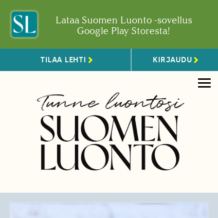
Lataa Suomen Luonto -sovellus
Google Play Storesta!
TILAA LEHTI
KIRJAUDU