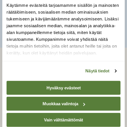
Tiesitkö?
Kettu merkitsee itseään
Käytämme evästeitä tarjoamamme sisällön ja mainosten
kiinnostavat asiat virtsaamalla tai ulostamalla
räätälöimiseen, sosiaalisen median ominaisuuksien
niiden päälle.
tukemiseen ja kävijämäärämme analysoimiseen. Lisäksi
jaamme sosiaalisen median, mainosalan ja analytiikka-
Kuva: Iikka Meriala / Vastavalo
alan kumppaneillemme tietoja siitä, miten käytät
sivustoamme. Kumppanimme voivat yhdistää näitä
tietoja muihin tietoihin, joita olet antanut heille tai joita on
kerätty, kun olet käyttänyt heidän palvelujaan.
LEHTI
Näytä tiedot
Uusin lehti
Tilaa Suomen Luonto
Hyväksy evästeet
Tilaa digilukuoikeus
Äänestä parasta juttua
Muokkaa valintoja
Tilaa uutiskirje
Vain välttämättömät