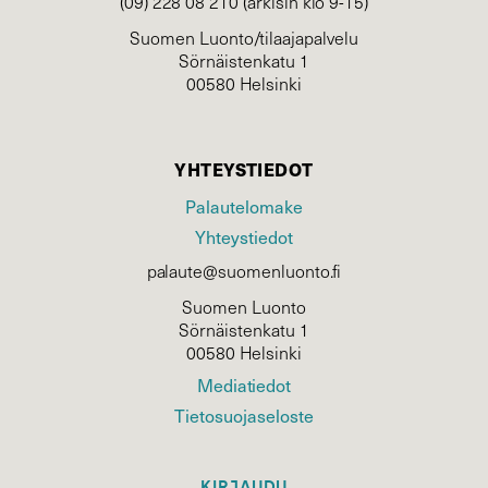
(09) 228 08 210 (arkisin klo 9-15)
Suomen Luonto/tilaajapalvelu
Sörnäistenkatu 1
00580 Helsinki
YHTEYSTIEDOT
Palautelomake
Yhteystiedot
palaute@suomenluonto.fi
Suomen Luonto
Sörnäistenkatu 1
00580 Helsinki
Mediatiedot
Tietosuojaseloste
KIRJAUDU