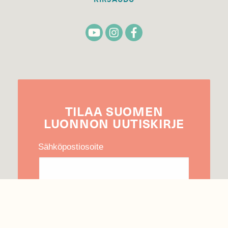
TILAA
SUOMEN
LUONNON
UUTIS­KIRJE
Sähköpostiosoite
Hyväksyn tietojeni käytön uutiskirjeen
lähettämiseen