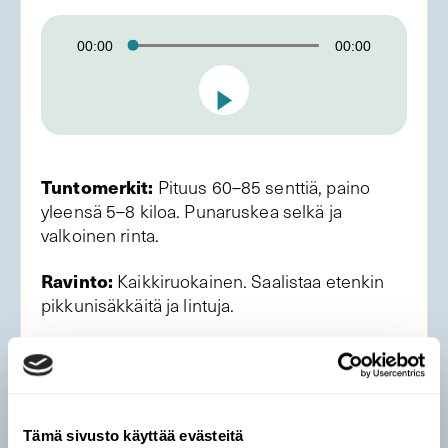
Äänitoistin
00:00
00:00
Tuntomerkit:
Pituus 60–85 senttiä, paino
yleensä 5–8 kiloa. Punaruskea selkä ja
valkoinen rinta.
Ravinto:
Kaikkiruokainen. Saalistaa etenkin
pikkunisäkkäitä ja lintuja.
Levinneisyys ja runsaus:
Elää koko
Suomessa monenlaisissa ympäristöissä, myös
kaupungeissa. Metsästyskauden jälkeen
kannan koko on noin 70 000 – 90 000.
Tämä sivusto käyttää evästeitä