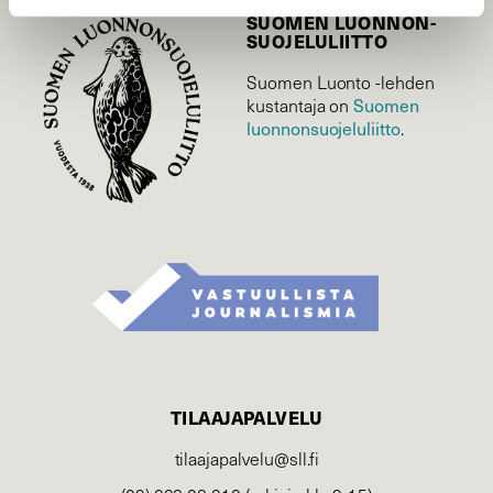
SUOMEN LUONNON­
SUOJELU­LIITTO
Suomen Luonto -lehden
kustantaja on
Suomen
luonnonsuojelu­liitto
.
TILAAJAPALVELU
tilaajapalvelu@sll.fi