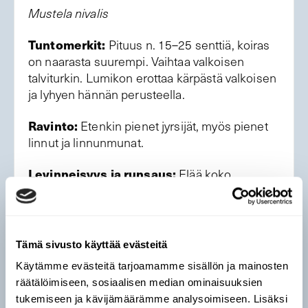
Mustela nivalis
Tuntomerkit:
Pituus n. 15–25 senttiä, koiras
on naarasta suurempi. Vaihtaa valkoisen
talviturkin. Lumikon erottaa kärpästä valkoisen
ja lyhyen hännän perusteella.
Ravinto:
Etenkin pienet jyrsijät, myös pienet
linnut ja linnunmunat.
Levinneisyys ja runsaus:
Elää koko
Suomessa monenlaisissa ympäristöissä.
Lumikon kanta on laskenut viime
vuosikymmenten aikana.
Tämä sivusto käyttää evästeitä
Tiesitkö?
Lumikko on maailman pienin
Käytämme evästeitä tarjoamamme sisällön ja mainosten
petonisäkäs.
räätälöimiseen, sosiaalisen median ominaisuuksien
tukemiseen ja kävijämäärämme analysoimiseen. Lisäksi
Kuva: Shutterstock