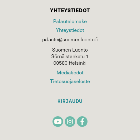
YHTEYSTIEDOT
Palautelomake
Yhteystiedot
palaute@suomenluonto.fi
Suomen Luonto
Sörnäistenkatu 1
00580 Helsinki
Mediatiedot
Tietosuojaseloste
KIRJAUDU