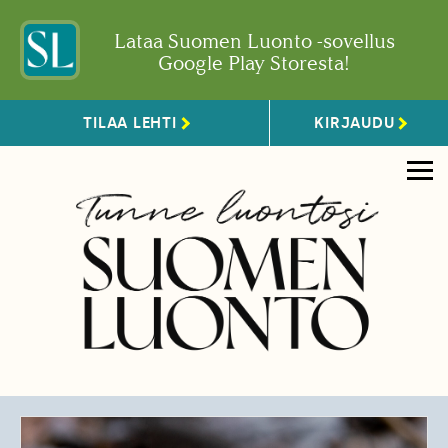
Lataa Suomen Luonto -sovellus
Google Play Storesta!
TILAA LEHTI
KIRJAUDU