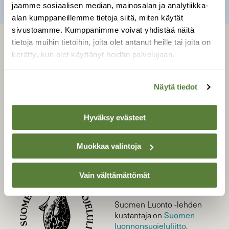
jaamme sosiaalisen median, mainosalan ja analytiikka-
alan kumppaneillemme tietoja siitä, miten käytät
sivustoamme. Kumppanimme voivat yhdistää näitä
tietoja muihin tietoihin, joita olet antanut heille tai joita on
LEHTI
kerätty, kun olet käyttänyt heidän palvelujaan.
Uusin lehti
Tilaa Suomen Luonto
Näytä tiedot
Tilaa digilukuoikeus
Äänestä parasta juttua
Hyväksy evästeet
Tilaa uutiskirje
Muokkaa valintoja
Vain välttämättömät
SUOMEN LUONNON­
SUOJELU­LIITTO
Suomen Luonto -lehden
Suomen
kustantaja on
luonnonsuojelu­liitto
.