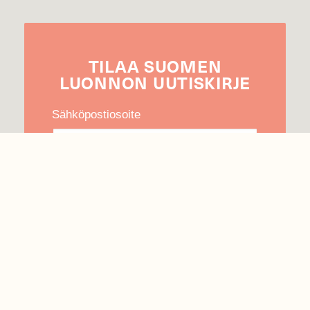
TILAA
SUOMEN
LUONNON
UUTIS­KIRJE
Sähköpostiosoite
Hyväksyn tietojeni käytön uutiskirjeen
lähettämiseen
Tietosuojaseloste