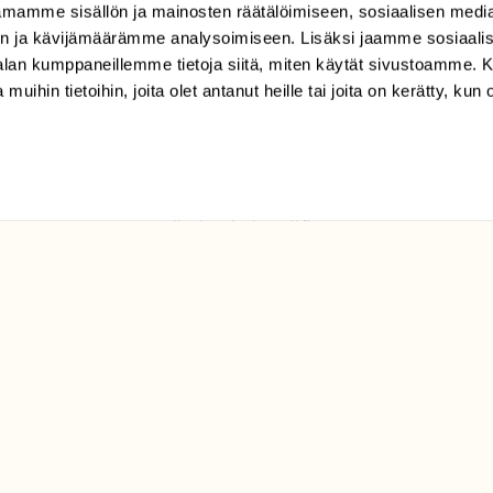
mamme sisällön ja mainosten räätälöimiseen, sosiaalisen medi
n ja kävijämäärämme analysoimiseen. Lisäksi jaamme sosiaali
-alan kumppaneillemme tietoja siitä, miten käytät sivustoamme
 muihin tietoihin, joita olet antanut heille tai joita on kerätty, kun 
TILAAJAPALVELU
tilaajapalvelu@sll.fi
(09) 228 08 210 (arkisin
klo 9-15)
Suomen
Luonto/tilaajapalvelu
Sörnäistenkatu 1
00580 Helsinki
ELU­
YHTEYSTIEDOT