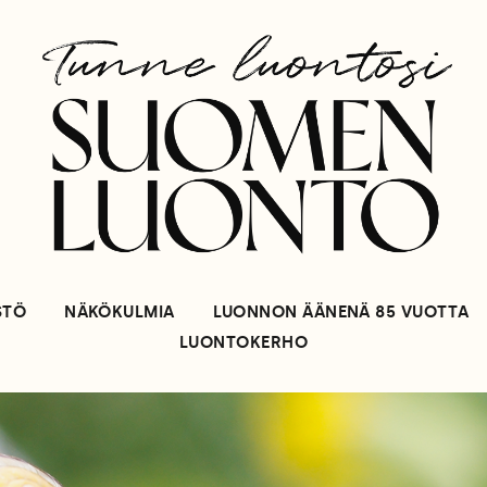
STÖ
NÄKÖKULMIA
LUONNON ÄÄNENÄ 85 VUOTTA
LUONTOKERHO