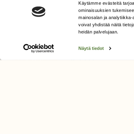
Käytämme evästeitä tarjoa
ominaisuuksien tukemisee
mainosalan ja analytiikka
voivat yhdistää näitä tietoja
heidän palvelujaan.
Näytä tiedot
LEHTI
Uusin lehti
Tilaa Suomen Luonto
Tilaa digilukuoikeus
Äänestä parasta juttua
Tilaa uutiskirje
SUOMEN LUONNON­SUOJ
LIITTO