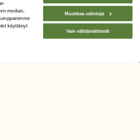
an
sen median,
Muokkaa valintoja
. Kumppanimme
olet käyttänyt
Vain välttämättömät
TILAA
SUOMEN
LUONNON
UUTIS­KIRJE
Sähköpostiosoite
Hyväksyn tietojeni käytön
uutiskirjeen lähettämiseen