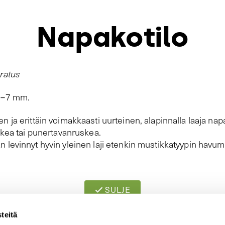
Napakotilo
ratus
5–7 mm.
 ja erittäin voimakkaasti uurteinen, alapinnalla laaja nap
skea tai punertavanruskea.
 levinnyt hyvin yleinen laji etenkin mustikkatyypin havu
SULJE
teitä