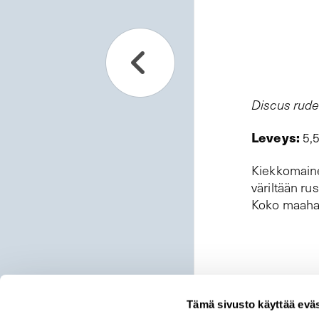
Discus rude
Leveys:
5,
Kiekkomainen
väriltään ru
Koko maahan
Tämä sivusto käyttää eväs