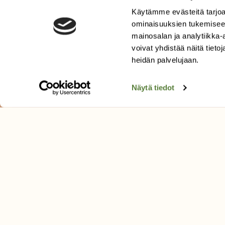
Käytämme evästeitä tarjoa
ominaisuuksien tukemisee
mainosalan ja analytiikka
voivat yhdistää näitä tietoja
heidän palvelujaan.
Näytä tiedot
LEHTI
Uusin lehti
Tilaa Suomen Luonto
Tilaa digilukuoikeus
Äänestä parasta juttua
Tilaa uutiskirje