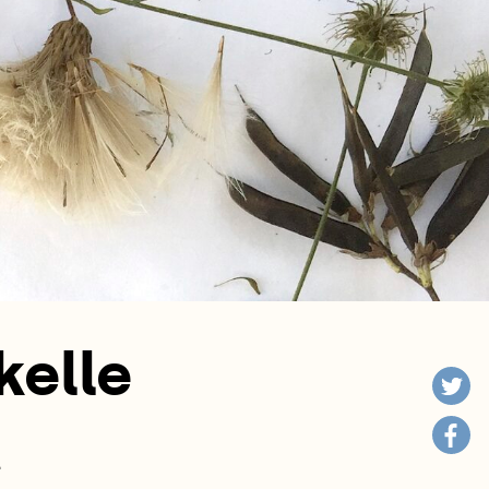
kelle
.