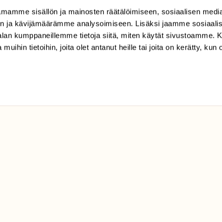
mamme sisällön ja mainosten räätälöimiseen, sosiaalisen medi
SULJE
n ja kävijämäärämme analysoimiseen. Lisäksi jaamme sosiaali
-alan kumppaneillemme tietoja siitä, miten käytät sivustoamme
 muihin tietoihin, joita olet antanut heille tai joita on kerätty, kun 
TILAAJAPALVELU
tilaajapalvelu@sll.fi
(09) 228 08 210 (arkisin
klo 9-15)
Suomen
Luonto/tilaajapalvelu
Sörnäistenkatu 1