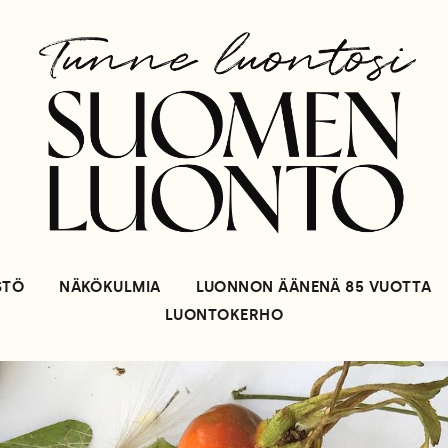
STÖ
NÄKÖKULMIA
LUONNON ÄÄNENÄ 85 VUOTTA
LUONTOKERHO