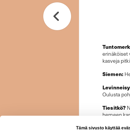
Tuntomerki
erinäköiset 
kasveja pitk
Siemen:
He
Levinneisy
Oulusta poh
Tiesitkö?
N
herneen kans
Tämä sivusto käyttää eväs