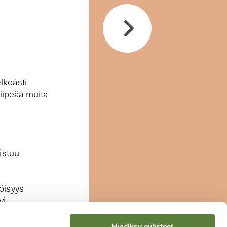
elkeästi
kiipeää muita
istuu
öisyys
i.
Hyväksy evästeet