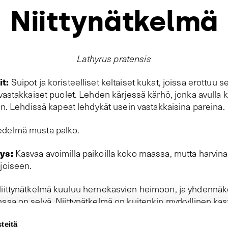
Niittynätkelmä
Lathyrus pratensis
t:
Suipot ja koristeelliset keltaiset kukat, joissa erottuu s
vastakkaiset puolet. Lehden kärjessä kärhö, jonka avulla 
in. Lehdissä kapeat lehdykät usein vastakkaisina pareina.
delmä musta palko.
ys:
Kasvaa avoimilla paikoilla koko maassa, mutta harvina
joiseen.
iittynätkelmä kuuluu hernekasvien heimoon, ja yhdennäk
sa on selvä. Niittynätkelmä on kuitenkin myrkyllinen kasv
teitä