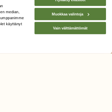
an
sen median,
Muokkaa valintoja
. Kumppanimme
olet käyttänyt
Vain välttämättömät
TILAA
SUOMEN
LUONNON
UUTIS­KIRJE
Sähköpostiosoite