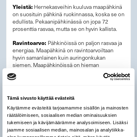
Yleistä:
Hernekasveihin kuuluva maapähkinä
on suosituin pähkinä ruokinnassa, koska se on
edullista. Pekaanipähkinässä on jopa 72
prosenttia rasvaa, mutta se on hyvin kallista.
Ravintoarvo:
Pähkinöissä on paljon rasvaa ja
energiaa. Maapähkinä on ravintoarvoiltaan
hyvin samanlainen kuin auringonkukan
siemen. Maapähkinöissä on hieman
vähemmän rasvaa, mutta enemmän
hiilihydraatteja. Pähkinät voivat kelvata linnuille
jopa auringonkukan siemeniä paremmin.
Tämä sivusto käyttää evästeitä
Mille lajeille:
Tiaisille, punatulkulle ja
viherpeipolle. Saattaa kelvata myös
Käytämme evästeitä tarjoamamme sisällön ja mainosten
pyrstötiaiselle, puukiipijälle ja
räätälöimiseen, sosiaalisen median ominaisuuksien
pähkinänakkelille.
tukemiseen ja kävijämäärämme analysoimiseen. Lisäksi
jaamme sosiaalisen median, mainosalan ja analytiikka-
Tarjoilu: