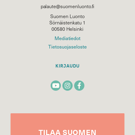
palaute@suomenluonto.fi
Suomen Luonto
Sörnäistenkatu 1
00580 Helsinki
Mediatiedot
Tietosuojaseloste
KIRJAUDU
TILAA
SUOMEN