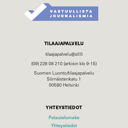
TILAAJAPALVELU
tilaajapalvelu@sll.fi
(09) 228 08 210 (arkisin klo 9-15)
Suomen Luonto/tilaajapalvelu
Sörnäistenkatu 1
00580 Helsinki
YHTEYSTIEDOT
Palautelomake
Yhteystiedot