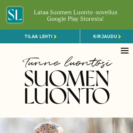
Lataa Suomen Luonto -sovellus
Google Play Storesta!
TILAA LEHTI
KIRJAUDU