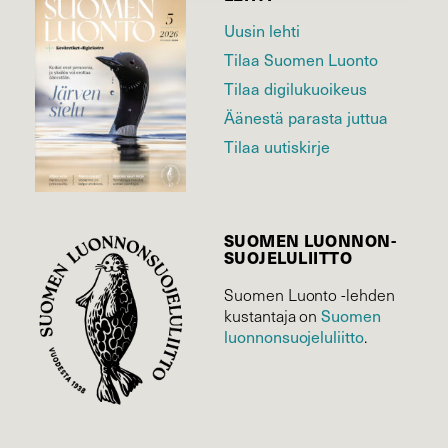
Uusin lehti
Tilaa Suomen Luonto
Tilaa digilukuoikeus
Äänestä parasta juttua
Tilaa uutiskirje
SUOMEN LUONNON­
SUOJELU­LIITTO
Suomen Luonto -lehden
Suomen
kustantaja on
luonnonsuojelu­liitto
.