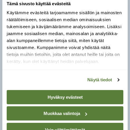
Tämä sivusto käyttää evästeitä
Mille lajeille:
Tiaiset ja tikat ovat erilaisten
rasvojen vakiovieraita. Pötköt ja pallot, joiden
Käytämme evästeitä tarjoamamme sisällön ja mainosten
seassa on pähkinää ja siemeniä kelpaavat
räätälöimiseen, sosiaalisen median ominaisuuksien
myös muun muassa pikkuvarpusille ja
tukemiseen ja kävijämäärämme analysoimiseen. Lisäksi
pyrstötiaiselle, joka on viime aikoina yleistynyt
jaamme sosiaalisen median, mainosalan ja analytiikka-
ruokintavieraana.
alan kumppaneillemme tietoja siitä, miten käytät
sivustoamme. Kumppanimme voivat yhdistää näitä
Tarjoilu:
Rasvasiementankoja ja talipalloja
tietoja muihin tietoihin, joita olet antanut heille tai joita on
myydään verkottomina ja verkollisina.
kerätty, kun olet käyttänyt heidän palvelujaan.
Kannattaa suosia verkottomia, koska ne ovat
linnuille turvallisempia. Verkot voi myös ottaa
Näytä tiedot
pois ja pötkön voi ripustaa esimerkiksi sen läpi
työnnetyn grillitikun avulla.
Rasvapalan voi lyödä nauloilla lautaan kiinni tai
Hyväksy evästeet
sen voi paloitella.
Muokkaa valintoja
Huomioitava:
Erilaisia rasvaseoksia voi tehdä
myös itse. Rasvan joukkoon voi laittaa
esimerkiksi siemeniä tai pähkinöitä. Jos
Vain välttämättömät