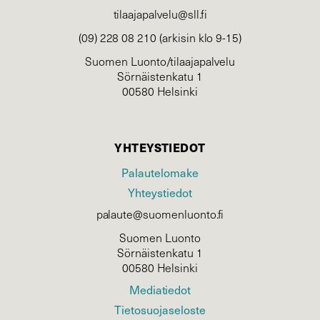
tilaajapalvelu@sll.fi
(09) 228 08 210 (arkisin klo 9-15)
Suomen Luonto/tilaajapalvelu
Sörnäistenkatu 1
00580 Helsinki
YHTEYSTIEDOT
Palautelomake
Yhteystiedot
palaute@suomenluonto.fi
Suomen Luonto
Sörnäistenkatu 1
00580 Helsinki
Mediatiedot
Tietosuojaseloste