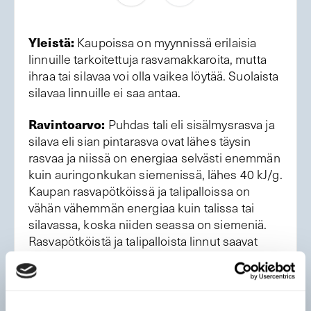
Yleistä:
Kaupoissa on myynnissä erilaisia
linnuille tarkoitettuja rasvamakkaroita, mutta
ihraa tai silavaa voi olla vaikea löytää. Suolaista
silavaa linnuille ei saa antaa.
Ravintoarvo:
Puhdas tali eli sisälmysrasva ja
silava eli sian pintarasva ovat lähes täysin
rasvaa ja niissä on energiaa selvästi enemmän
kuin auringonkukan siemenissä, lähes 40 kJ/g.
Kaupan rasvapötköissä ja talipalloissa on
vähän vähemmän energiaa kuin talissa tai
silavassa, koska niiden seassa on siemeniä.
Rasvapötköistä ja talipalloista linnut saavat
toisaalta valkuaisaineita ja hiilihydraatteja.
Talipalloissa on usein paljon vehnää ja
siemeniä.