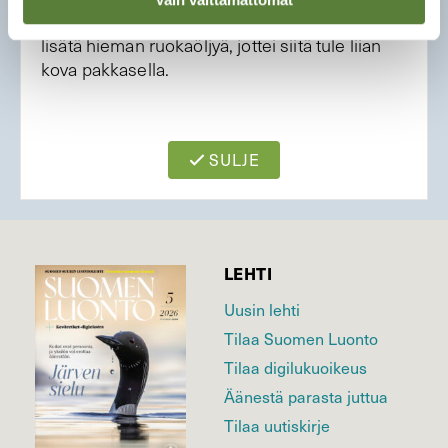
käyttää kookosrasvaa, seokseen kannattaa
lisätä hieman ruokaöljyä, jottei siitä tule liian
kova pakkasella.
SULJE
LEHTI
Uusin lehti
Tilaa Suomen Luonto
Tilaa digilukuoikeus
Äänestä parasta juttua
Tilaa uutiskirje