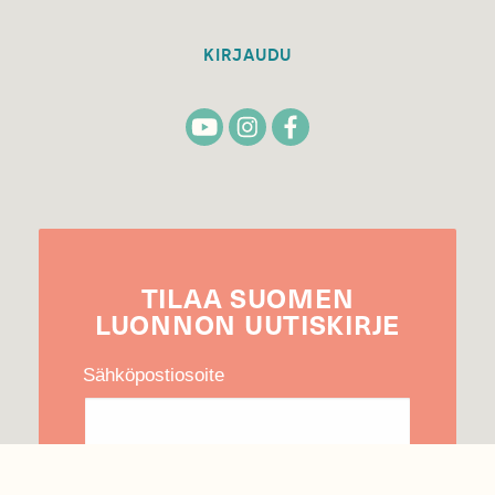
KIRJAUDU
TILAA
SUOMEN
LUONNON
UUTIS­KIRJE
Sähköpostiosoite
Hyväksyn tietojeni käytön uutiskirjeen