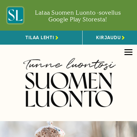
Lataa Suomen Luonto -sovellus
Google Play Storesta!
TILAA LEHTI
KIRJAUDU