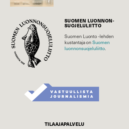
SUOMEN LUONNON­
SUOJELU­LIITTO
Suomen Luonto -lehden
Suomen
kustantaja on
luonnonsuojelu­liitto
.
TILAAJAPALVELU