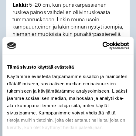
Lakki:
5–20 cm, kun punakärpässienen
ruskea painos vaihdellen oliivinruskeasta
tummanruskeaan. Lakin reuna usein
kampauurteinen ja lakin pinnan nystyt isompia,
hieman erimuotoisia kuin punakärpässienellä.
Haju ja maku:
Kuin punakärpässienellä.
Kasvupaikka:
Kuusikot, mutta myös
Tämä sivusto käyttää evästeitä
lehtimetsissä.
Käytämme evästeitä tarjoamamme sisällön ja mainosten
Levinneisyys:
Lähes koko maassa, ei yhtä
räätälöimiseen, sosiaalisen median ominaisuuksien
yleinen kuin punakärpässieni.
tukemiseen ja kävijämäärämme analysoimiseen. Lisäksi
jaamme sosiaalisen median, mainosalan ja analytiikka-
Samannäköisiä lajeja:
Vertaa
alan kumppaneillemme tietoja siitä, miten käytät
punakärpässieneen
sivustoamme. Kumppanimme voivat yhdistää näitä
tietoja muihin tietoihin, joita olet antanut heille tai joita on
Käyttö:
Sisältää samoja myrkkyjä kuin
kerätty, kun olet käyttänyt heidän palvelujaan.
punakärpässieni, mutta suurempina