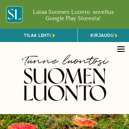
Lataa Suomen Luonto -sovellus
Google Play Storesta!
TILAA LEHTI
KIRJAUDU