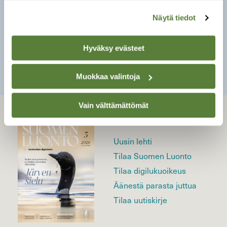
pitoisuuksina. Myrkytys voi olla siis
vaarallisempi.
Näytä tiedot
Hyväksy evästeet
SULJE
Muokkaa valintoja
Vain välttämättömät
LEHTI
Uusin lehti
Tilaa Suomen Luonto
Tilaa digilukuoikeus
Äänestä parasta juttua
Tilaa uutiskirje