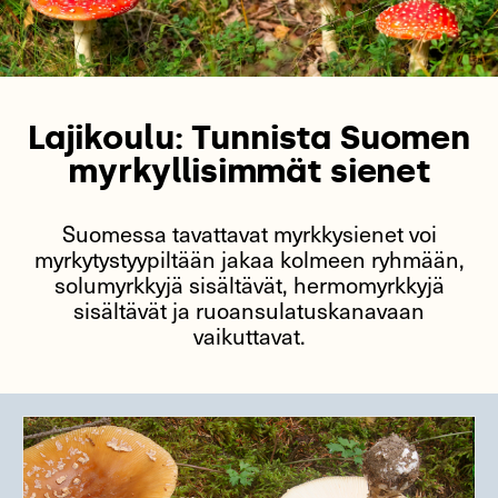
Lajikoulu: Tunnista Suomen
myrkyllisimmät sienet
Suomessa tavattavat myrkkysienet voi
myrkytystyypiltään jakaa kolmeen ryhmään,
solumyrkkyjä sisältävät, hermomyrkkyjä
sisältävät ja ruoansulatuskanavaan
vaikuttavat.