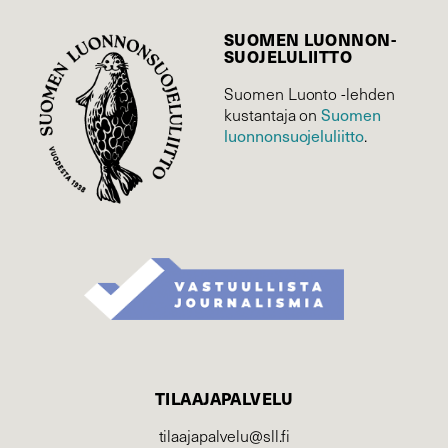
SUOMEN LUONNON­
SUOJELU­LIITTO
Suomen Luonto -lehden
kustantaja on
Suomen
luonnonsuojelu­liitto
.
TILAAJAPALVELU
tilaajapalvelu@sll.fi