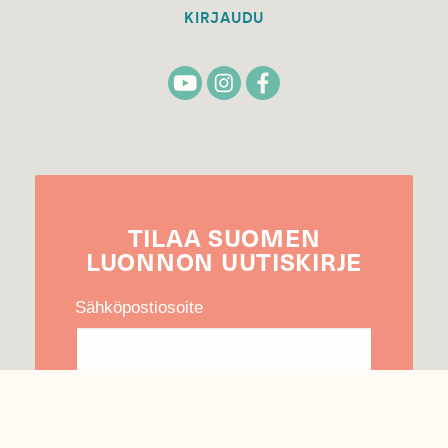
KIRJAUDU
TILAA
SUOMEN
LUONNON
UUTIS­KIRJE
Sähköpostiosoite
Hyväksyn tietojeni käytön uutiskirjeen
lähettämiseen