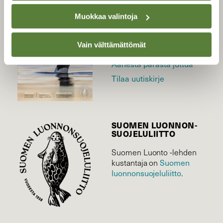
LEHTI
Muokkaa valintoja
Uusin lehti
Tilaa Suomen Luonto
Vain välttämättömät
Tilaa digilukuoikeus
Äänestä parasta juttua
Tilaa uutiskirje
SUOMEN LUONNON­
SUOJELU­LIITTO
Suomen Luonto -lehden
Suomen
kustantaja on
luonnonsuojelu­liitto
.