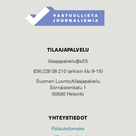
TILAAJAPALVELU
tilaajapalvelu@sll.fi
(09) 228 08 210 (arkisin klo 9-15)
Suomen Luonto/tilaajapalvelu
Sörnäistenkatu 1
00580 Helsinki
YHTEYSTIEDOT
Palautelomake