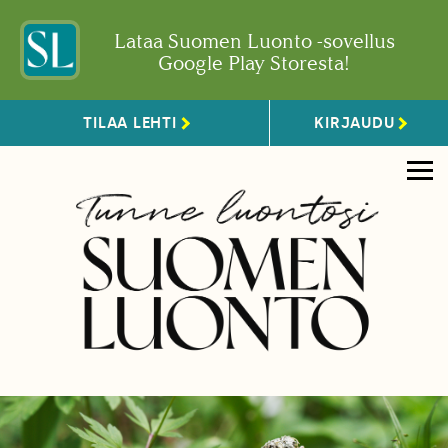
Lataa Suomen Luonto -sovellus
Google Play Storesta!
TILAA LEHTI
KIRJAUDU