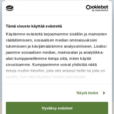
Deroceras reticulatum
Koko:
venyneenä 4–5 cm.
Tämä sivusto käyttää evästeitä
Verkkomainen kuviointi ja paksu iho, väritys
muuntelee paljon. Erittää kirkasta limaa,
Käytämme evästeitä tarjoamamme sisällön ja mainosten
häirittynä maidonvalkeaa.
räätälöimiseen, sosiaalisen median ominaisuuksien
tukemiseen ja kävijämäärämme analysoimiseen. Lisäksi
Yleinen kulttuuriympäristöjen laji Etelä- ja
jaamme sosiaalisen median, mainosalan ja analytiikka-
Keski-Suomessa. Vanhoja havaintoja myös
alan kumppaneillemme tietoja siitä, miten käytät
Oulun seudulta ja Inarista.
sivustoamme. Kumppanimme voivat yhdistää näitä
tietoja muihin tietoihin, joita olet antanut heille tai joita on
kerätty, kun olet käyttänyt heidän palvelujaan.
SULJE
Näytä tiedot
Hyväksy evästeet