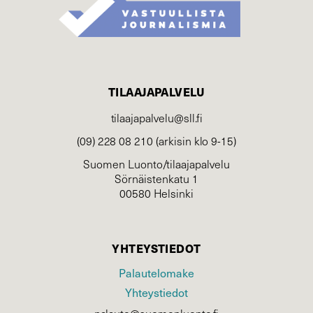
TILAAJAPALVELU
tilaajapalvelu@sll.fi
(09) 228 08 210 (arkisin klo 9-15)
Suomen Luonto/tilaajapalvelu
Sörnäistenkatu 1
00580 Helsinki
YHTEYSTIEDOT
Palautelomake
Yhteystiedot