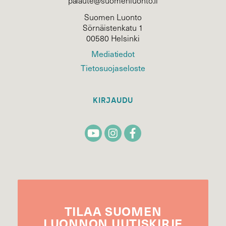
palaute@suomenluonto.fi
Suomen Luonto
Sörnäistenkatu 1
00580 Helsinki
Mediatiedot
Tietosuojaseloste
KIRJAUDU
TILAA
SUOMEN
LUONNON
UUTIS­KIRJE