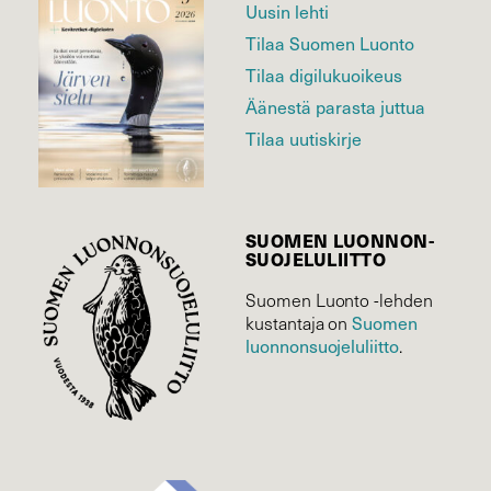
Uusin lehti
Tilaa Suomen Luonto
Tilaa digilukuoikeus
Äänestä parasta juttua
Tilaa uutiskirje
SUOMEN LUONNON­
SUOJELU­LIITTO
Suomen Luonto -lehden
Suomen
kustantaja on
luonnonsuojelu­liitto
.