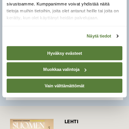
paria. Kannan nopean laskun takia laji on
sivustoamme. Kumppanimme voivat yhdistää näitä
erittäin uhanalainen. Edelleen koko maan laji,
tietoja muihin tietoihin, joita olet antanut heille tai joita on
mutta Lapissa paikoittainen.
kerätty, kun olet käyttänyt heidän palvelujaan.
Tiesitkö?
Viherpeippokoiraalla on soitimella
Näytä tiedot
erikoinen perhoslentoesitys, jossa se liihottaa
hidastetusti.
Äänitoistin
Hyväksy evästeet
00:00
00:00
Muokkaa valintoja
Vain välttämättömät
LEHTI