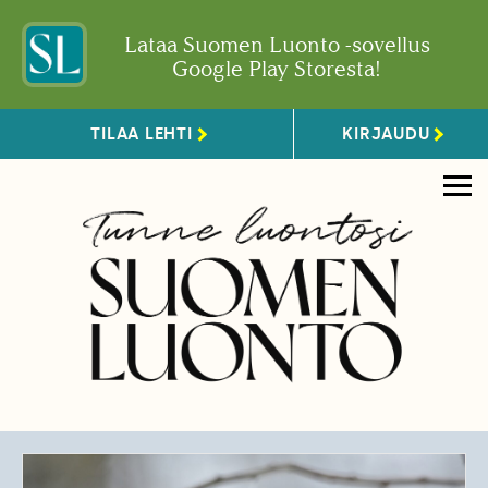
Lataa Suomen Luonto -sovellus
Google Play Storesta!
TILAA LEHTI
KIRJAUDU