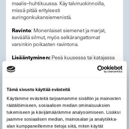
maalis–huhtikuussa. Käy talviruokinnoilla,
missä pitää erityisesti
auringonkukansiemenistä.
Ravinto
: Monenlaiset siemenet ja marjat,
keväällä silmut, myös selkärangattomat
varsinkin poikasten ravintona.
Lisääntyminen:
Pesä kuusessa tai katajassa
tai esimerkiksi pensasaidassa. Pesii usein
löyhinä ryhminä sopivan suojaisissa
pesäpaikoissa. Munia 3–7 (tyypillisesti 5).
Pesyeitä voi olla kaksi vuodessa.
Tämä sivusto käyttää evästeitä
Levinneisyys ja runsaus:
Kanta kasvoi ja
Käytämme evästeitä tarjoamamme sisällön ja mainosten
lintu laajensi nopeasti levinneisyyttään viime
räätälöimiseen, sosiaalisen median ominaisuuksien
vuosisadalla. Enimmillään lintuja oli 370 000
tukemiseen ja kävijämäärämme analysoimiseen. Lisäksi
paria ennen vuoden 2008 alkueläinepidemiaa,
jaamme sosiaalisen median, mainosalan ja analytiikka-
joka romahdutti kannan. Nykykanta 100 000
alan kumppaneillemme tietoja siitä, miten käytät