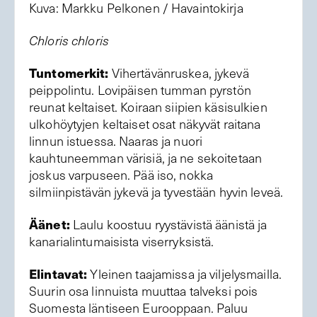
Kuva: Markku Pelkonen / Havaintokirja
Chloris chloris
Tuntomerkit:
Vihertävänruskea, jykevä
peippolintu. Lovipäisen tumman pyrstön
reunat keltaiset. Koiraan siipien käsisulkien
ulkohöytyjen keltaiset osat näkyvät raitana
linnun istuessa. Naaras ja nuori
kauhtuneemman värisiä, ja ne sekoitetaan
joskus varpuseen. Pää iso, nokka
silmiinpistävän jykevä ja tyvestään hyvin leveä.
Äänet:
Laulu koostuu ryystävistä äänistä ja
kanarialintumaisista viserryksistä.
Elintavat:
Yleinen taajamissa ja viljelysmailla.
Suurin osa linnuista muuttaa talveksi pois
Suomesta läntiseen Eurooppaan. Paluu