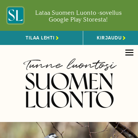
Lataa Suomen Luonto -sovellus
Google Play Storesta!
TILAA LEHTI
KIRJAUDU