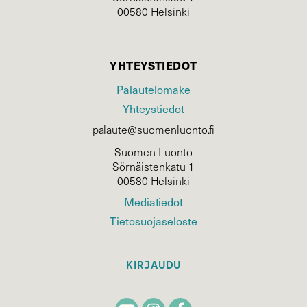
00580 Helsinki
YHTEYSTIEDOT
Palautelomake
Yhteystiedot
palaute@suomenluonto.fi
Suomen Luonto
Sörnäistenkatu 1
00580 Helsinki
Mediatiedot
Tietosuojaseloste
KIRJAUDU