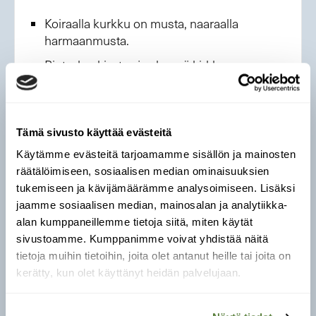
Koiraalla kurkku on musta, naaraalla
harmaanmusta.
Rinta, keskivatsa ja alaperä kirkkaan
keltaiset. Kyljet kirkkaan valkoiset.
Pää harmaa, valkoinen silmäkulmanjuova.
Valkoinen viiksijuova, joka erottuu parhaiten
Tämä sivusto käyttää evästeitä
koiraalta mustan kurkun takia.
Käytämme evästeitä tarjoamamme sisällön ja mainosten
Harmaa selkä.
räätälöimiseen, sosiaalisen median ominaisuuksien
Siipi harmaanmusta. Suljetulla siivellä ei
tukemiseen ja kävijämäärämme analysoimiseen. Lisäksi
juurikaan ole siipijuovia. Lennossa siivellä
jaamme sosiaalisen median, mainosalan ja analytiikka-
näkyy valkoinen pitkittäisjuova, joka on
alan kumppaneillemme tietoja siitä, miten käytät
levein siiven alapuolella.
sivustoamme. Kumppanimme voivat yhdistää näitä
tietoja muihin tietoihin, joita olet antanut heille tai joita on
Jalat ruskeanpunertavat.
kerätty, kun olet käyttänyt heidän palvelujaan.