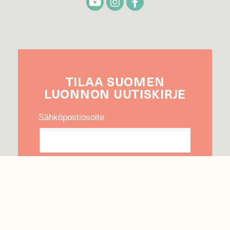
TILAA
SUOMEN
LUONNON
UUTIS­KIRJE
Sähköpostiosoite
Hyväksyn tietojeni käytön uutiskirjeen
lähettämiseen