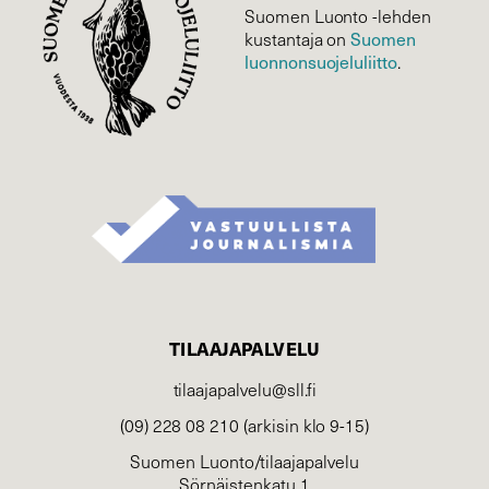
Suomen Luonto -lehden
Suomen
kustantaja on
luonnonsuojelu­liitto
.
TILAAJAPALVELU
tilaajapalvelu@sll.fi
(09) 228 08 210 (arkisin klo 9-15)
Suomen Luonto/tilaajapalvelu
Sörnäistenkatu 1