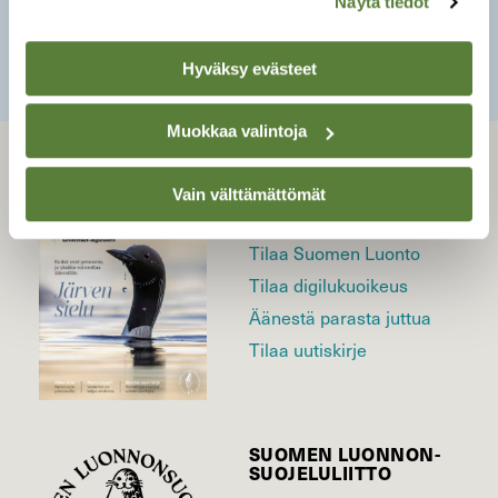
Näytä tiedot
SULJE
Hyväksy evästeet
Muokkaa valintoja
LEHTI
Vain välttämättömät
Uusin lehti
Tilaa Suomen Luonto
Tilaa digilukuoikeus
Äänestä parasta juttua
Tilaa uutiskirje
SUOMEN LUONNON­
SUOJELU­LIITTO