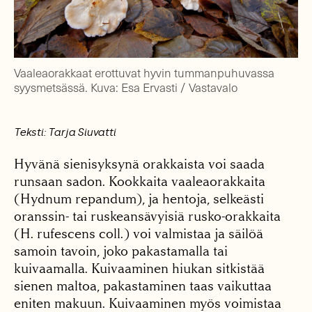
Vaaleaorakkaat erottuvat hyvin tummanpuhuvassa
syysmetsässä. Kuva: Esa Ervasti / Vastavalo
Teksti: Tarja Siuvatti
Hyvänä sienisyksynä orakkaista voi saada
runsaan sadon. Kookkaita vaaleaorakkaita
(Hydnum repandum), ja hentoja, selkeästi
oranssin- tai rus­keansävyisiä rusko-orakkaita
(H. rufescens coll.) voi valmistaa ja säilöä
samoin tavoin, joko pakastamalla tai
kuivaamalla. Kuivaaminen hiukan sitkistää
sienen maltoa, pakastaminen taas vaikuttaa
eniten makuun. Kuivaaminen myös voimistaa