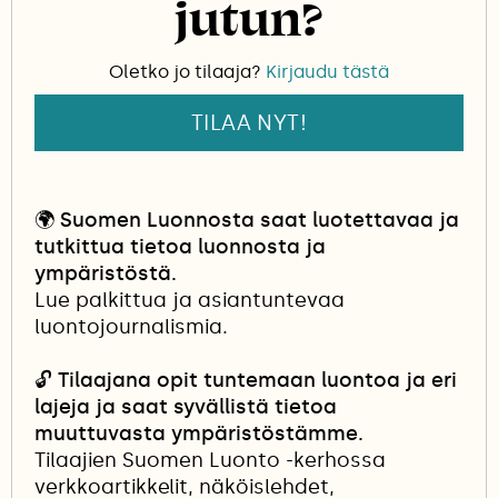
jutun?
vaaleaorakasta.
Oletko jo tilaaja?
Kirjaudu tästä
TILAA NYT!
🌍
Suomen Luonnosta saat luotettavaa ja
tutkittua tietoa luonnosta ja
ympäristöstä.
Lue palkittua ja asiantuntevaa
luontojournalismia.
🔓
Tilaajana opit tuntemaan luontoa ja eri
lajeja ja saat syvällistä tietoa
muuttuvasta ympäristöstämme.
Tilaajien Suomen Luonto -kerhossa
verkkoartikkelit, näköislehdet,