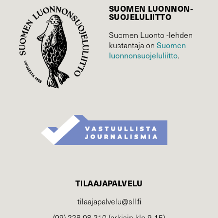
SUOMEN LUONNON­
SUOJELU­LIITTO
Suomen Luonto -lehden
Suomen
kustantaja on
luonnonsuojelu­liitto
.
TILAAJAPALVELU
tilaajapalvelu@sll.fi
(09) 228 08 210 (arkisin klo 9-15)