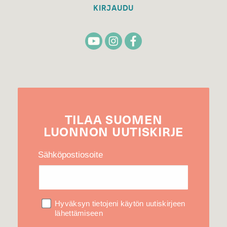
KIRJAUDU
TILAA
SUOMEN
LUONNON
UUTIS­KIRJE
Sähköpostiosoite
Hyväksyn tietojeni käytön uutiskirjeen
lähettämiseen