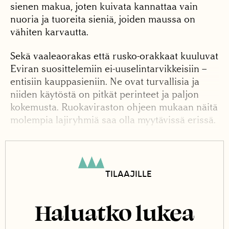
sienen makua, joten kuivata kannattaa vain
nuoria ja tuoreita sieniä, joiden maussa on
vähiten karvautta.
Sekä vaaleaorakas että rusko-orakkaat kuuluvat
Eviran suosittelemiin ei-uuselintarvikkeisiin –
entisiin kauppasieniin. Ne ovat turvallisia ja
niiden käytöstä on pitkät perinteet ja paljon
kokemusta. Ruokaviraston ohjeen mukaan näitä
molempia lajiryhmiä saa olla myytävissä erissä.
Vaaleaorakkaan satoaika on pitkä. Se ajoittuu
syyskuun alusta lokakuun loppuun saakka.
Myöhäisimmät vaaleaorakkaat olen kerännyt
TILAAJILLE
pitkälti yli lokakuun puolenvälin. Sen jälkeen
niiden maku alkaa huonontua, mutta ennen
Haluatko lukea
marraskuun alkua saattaa vielä löytyä
hyväkuntoista ja hyvänmakuista