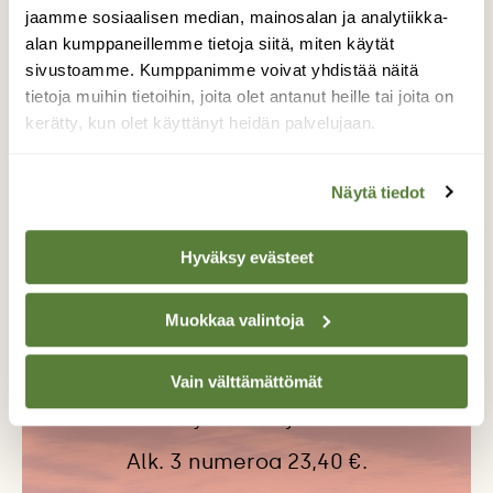
jaamme sosiaalisen median, mainosalan ja analytiikka-
Tarja Siuvatti
alan kumppaneillemme tietoja siitä, miten käytät
sivustoamme. Kumppanimme voivat yhdistää näitä
tietoja muihin tietoihin, joita olet antanut heille tai joita on
kerätty, kun olet käyttänyt heidän palvelujaan.
LAJIKOULUT
ORAKAS
ORAKKAAT
RUOKASIENET
RUSKO-ORAKKAAT
Näytä tiedot
SIENET
Hyväksy evästeet
Tilaa Suomen Luonto
Muokkaa valintoja
Tue ajankohtaista ja asiantuntevaa
luonto- ja ympäristöjournalismia.
Vain välttämättömät
Tilaa Suomen Luonto ja tule mukaan
luonnonystävien joukkoon!
Alk. 3 numeroa 23,40 €.