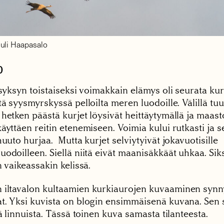
uli Haapasalo
0
 syksyn toistaiseksi voimakkain elämys oli seurata ku
tä syysmyrskyssä pelloilta meren luodoille. Välillä tuul
 hetken päästä kurjet löysivät heittäytymällä ja maas
äyttäen reitin etenemiseen. Voimia kului rutkasti ja 
huuto hurjaa. Mutta kurjet selviytyivät jokavuotisille
odoilleen. Siellä niitä eivät maanisäkkäät uhkaa. Sik
n vaikeassakin kelissä.
iltavalon kultaamien kurkiaurojen kuvaaminen synny
t. Yksi kuvista on blogin ensimmäisenä kuvana. Sen s
tä linnuista. Tässä toinen kuva samasta tilanteesta.