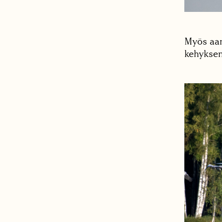
Myös aam
kehyksen