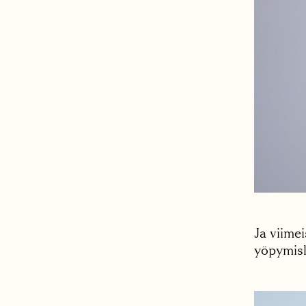
Ja viimei
yöpymisl