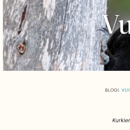
BLOGI:
VUO
Kurkie