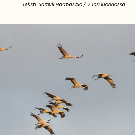
Teksti: Samuli Haapasalo / Vuosi luonnossa