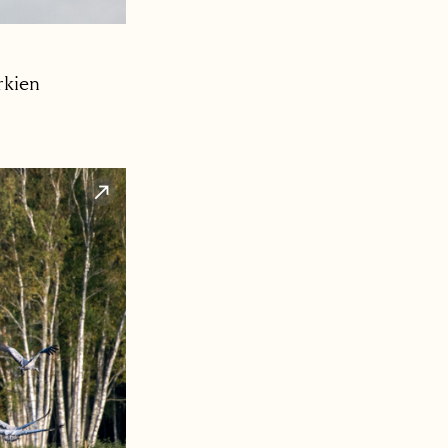
rkien
