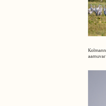
Kolmanne
aamuvarh