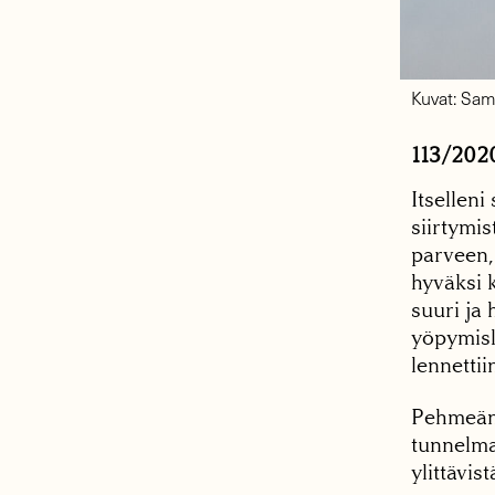
Kuvat: Sam
113/202
Itselleni
siirtymis
parveen,
hyväksi k
suuri ja 
yöpymislu
lennettii
Pehmeän 
tunnelma
ylittävis