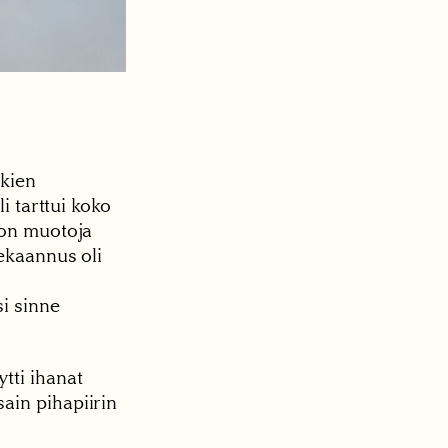
rkien
i tarttui koko
ton muotoja
sekaannus oli
si sinne
tti ihanat
ain pihapiirin