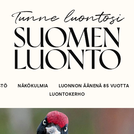
STÖ
NÄKÖKULMIA
LUONNON ÄÄNENÄ 85 VUOTTA
LUONTOKERHO