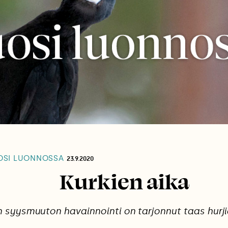
SI LUONNOSSA
23.9.2020
Kurkien aika
n syysmuuton havainnointi on tarjonnut taas hurj