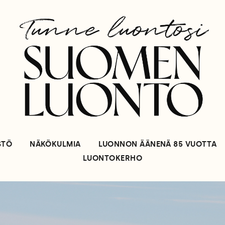
STÖ
NÄKÖKULMIA
LUONNON ÄÄNENÄ 85 VUOTTA
LUONTOKERHO