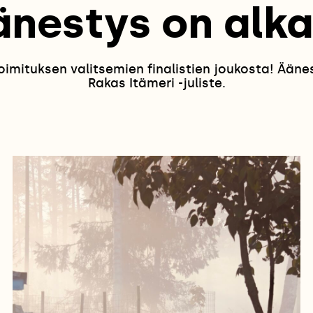
änestys on alka
oimituksen valitsemien finalistien joukosta! Ään
Rakas Itämeri -juliste.