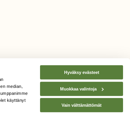
Hyväksy evästeet
an
sen median,
Muokkaa valintoja
. Kumppanimme
TILAA
SUOMEN
olet käyttänyt
Vain välttämättömät
LUONNON
UUTIS­KIRJE
Sähköpostiosoite