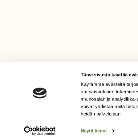
Tämä sivusto käyttää eväs
Käytämme evästeitä tarjoa
LEHTI
ominaisuuksien tukemisee
mainosalan ja analytiikka
Uusin lehti
voivat yhdistää näitä tietoja
Tilaa Suomen Luonto
heidän palvelujaan.
Tilaa digilukuoikeus
Äänestä parasta juttua
Näytä tiedot