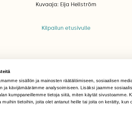
Kuvaaja: Eija Hellström
Kilpailun etusivulle
teitä
mamme sisällön ja mainosten räätälöimiseen, sosiaalisen medi
TILAAJAPALVELU
n ja kävijämäärämme analysoimiseen. Lisäksi jaamme sosiaali
-alan kumppaneillemme tietoja siitä, miten käytät sivustoamme
tilaajapalvelu@sll.fi
 muihin tietoihin, joita olet antanut heille tai joita on kerätty, kun 
(09) 228 08 210 (arkisin
klo 9-15)
Suomen
Luonto/tilaajapalvelu