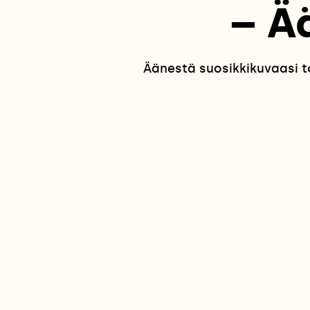
– Ä
Äänestä suosikkikuvaasi t