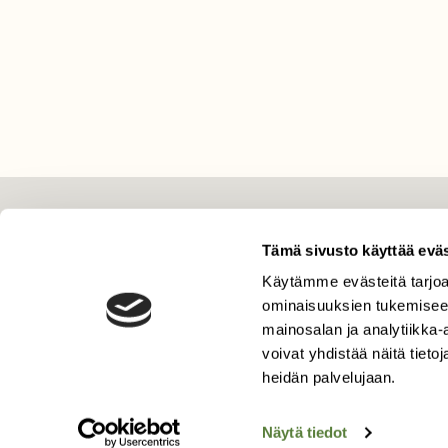
LEHTI
Tämä sivusto käyttää eväs
Uusin lehti
Käytämme evästeitä tarjoa
Tilaa Suomen Luonto
ominaisuuksien tukemisee
Tilaa digilukuoikeus
mainosalan ja analytiikka
voivat yhdistää näitä tietoja
Äänestä parasta juttua
heidän palvelujaan.
Tilaa uutiskirje
Näytä tiedot