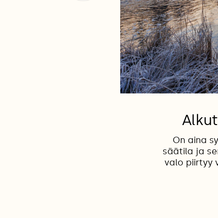
Alku
On aina sy
säätila ja 
valo piirtyy