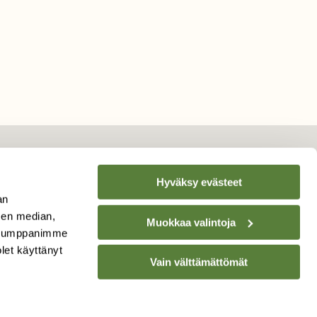
Hyväksy evästeet
TILAA
SUOMEN
an
LUONNON
UUTIS­KIRJE
sen median,
Muokkaa valintoja
. Kumppanimme
olet käyttänyt
Sähköpostiosoite
Vain välttämättömät