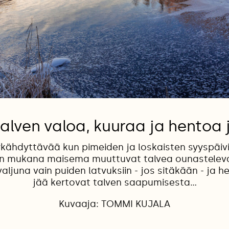
talven valoa, kuuraa ja hentoa 
kähdyttävää kun pimeiden ja loskaisten syyspäiv
sen mukana maisema muuttuvat talvea ounasteleva
 valjuna vain puiden latvuksiin - jos sitäkään - ja h
jää kertovat talven saapumisesta...
Kuvaaja: TOMMI KUJALA