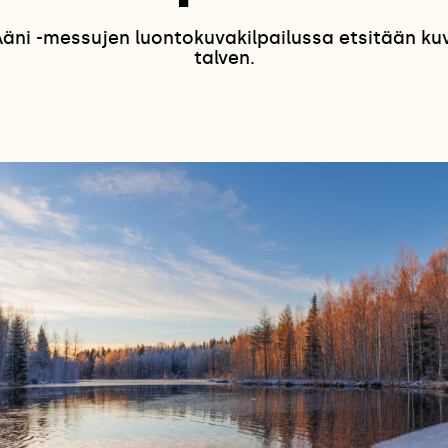
ni -messujen luontokuvakilpailussa etsitään kuvia
talven.