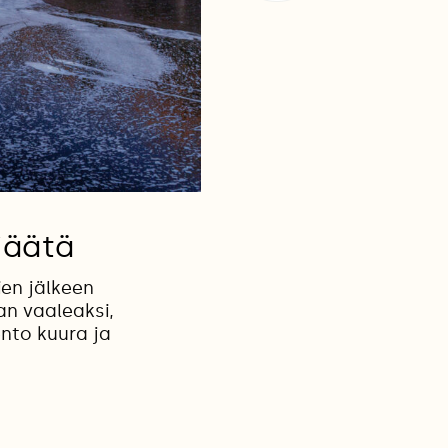
jäätä
ien jälkeen
n vaaleaksi,
ento kuura ja