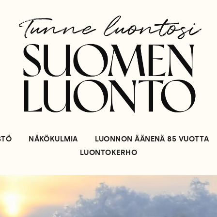
STÖ
NÄKÖKULMIA
LUONNON ÄÄNENÄ 85 VUOTTA
LUONTOKERHO