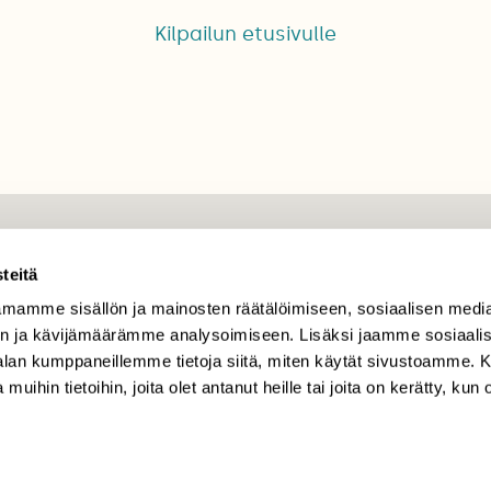
Kilpailun etusivulle
TILAAJAPALVELU
teitä
tilaajapalvelu@sll.fi
mamme sisällön ja mainosten räätälöimiseen, sosiaalisen medi
(09) 228 08 210 (arkisin
n ja kävijämäärämme analysoimiseen. Lisäksi jaamme sosiaali
klo 9-15)
-alan kumppaneillemme tietoja siitä, miten käytät sivustoamme
 muihin tietoihin, joita olet antanut heille tai joita on kerätty, kun 
Suomen
Luonto/tilaajapalvelu
Sörnäistenkatu 1
00580 Helsinki