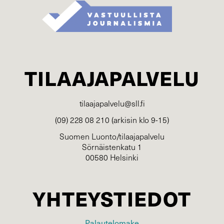
TILAAJAPALVELU
tilaajapalvelu@sll.fi
(09) 228 08 210 (arkisin klo 9-15)
Suomen Luonto/tilaajapalvelu
Sörnäistenkatu 1
00580 Helsinki
YHTEYSTIEDOT
Palautelomake