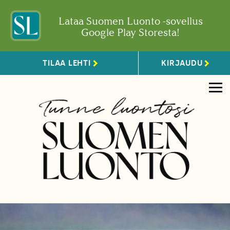
Lataa Suomen Luonto -sovellus
Google Play Storesta!
TILAA LEHTI
KIRJAUDU