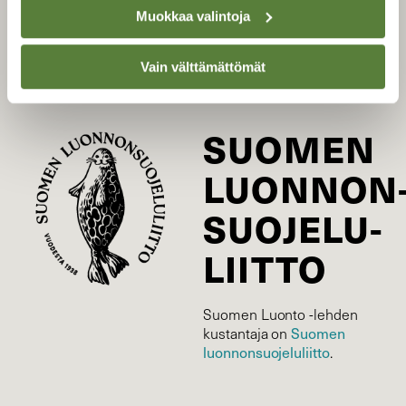
Muokkaa valintoja
Tilaa digilukuoikeus
Äänestä parasta juttua
Vain välttämättömät
Tilaa uutiskirje
SUOMEN
LUONNON
SUOJELU­
LIITTO
Suomen Luonto -lehden
Suomen
kustantaja on
luonnonsuojelu­liitto
.