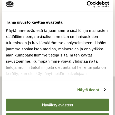
Kesäkuisena hieman sateisena aamuna
kohtasin tämän kaurisperheen.
Tämä sivusto käyttää evästeitä
Kuvaaja: seppo loikkanen
Käytämme evästeitä tarjoamamme sisällön ja mainosten
räätälöimiseen, sosiaalisen median ominaisuuksien
tukemiseen ja kävijämäärämme analysoimiseen. Lisäksi
Kilpailun etusivulle
jaamme sosiaalisen median, mainosalan ja analytiikka-
alan kumppaneillemme tietoja siitä, miten käytät
sivustoamme. Kumppanimme voivat yhdistää näitä
tietoja muihin tietoihin, joita olet antanut heille tai joita on
kerätty, kun olet käyttänyt heidän palvelujaan.
LEHTI
Näytä tiedot
Hyväksy evästeet
Uusin lehti
Tilaa Suomen Luonto