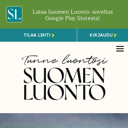
Lataa Suomen Luonto -sovellus
Google Play Storesta!
TILAA LEHTI
KIRJAUDU