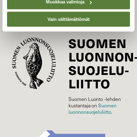
Tilaa digilukuoikeus
Muokkaa valintoja
Äänestä parasta juttua
Tilaa uutiskirje
Vain välttämättömät
SUOMEN
LUONNON
SUOJELU­
LIITTO
Suomen Luonto -lehden
kustantaja on
Suomen
luonnonsuojelu­liitto
.