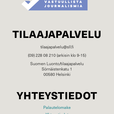
TILAAJAPALVELU
tilaajapalvelu@sll.fi
(09) 228 08 210 (arkisin klo 9-15)
Suomen Luonto/tilaajapalvelu
Sörnäistenkatu 1
00580 Helsinki
YHTEYSTIEDOT
Palautelomake