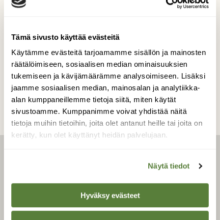
4 ilvestä tutkimassa ketun haaskaa
Kuvaaja: Miska Niskanen
Tämä sivusto käyttää evästeitä
Käytämme evästeitä tarjoamamme sisällön ja mainosten
räätälöimiseen, sosiaalisen median ominaisuuksien
Kilpailun etusivulle
tukemiseen ja kävijämäärämme analysoimiseen. Lisäksi
jaamme sosiaalisen median, mainosalan ja analytiikka-
alan kumppaneillemme tietoja siitä, miten käytät
sivustoamme. Kumppanimme voivat yhdistää näitä
tietoja muihin tietoihin, joita olet antanut heille tai joita on
kerätty, kun olet käyttänyt heidän palvelujaan.
LEHTI
Näytä tiedot
Uusin lehti
Hyväksy evästeet
Tilaa Suomen Luonto