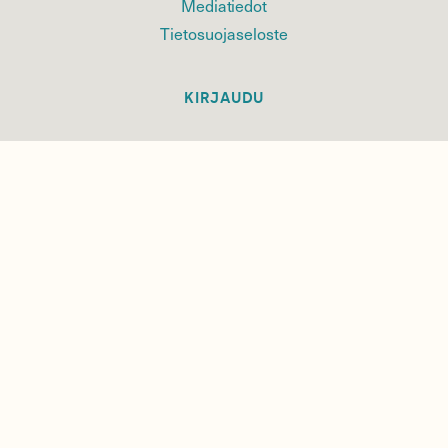
Mediatiedot
Tietosuojaseloste
KIRJAUDU
TILAA
SUOMEN
LUONNON
UUTIS­KIRJE
Sähköpostiosoite