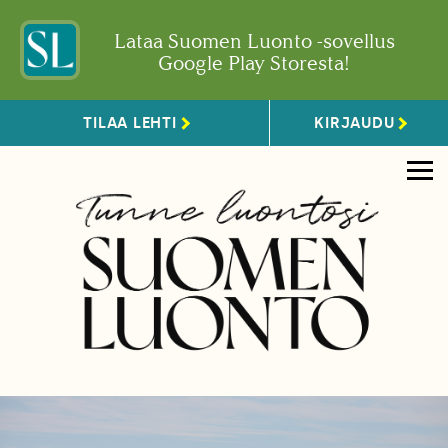
Lataa Suomen Luonto -sovellus
Google Play Storesta!
TILAA LEHTI
KIRJAUDU