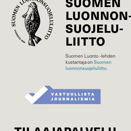
SUOMEN
LUONNON
SUOJELU­
LIITTO
Suomen Luonto -lehden
Suomen
kustantaja on
luonnonsuojelu­liitto
.
TILAAJAPALVELU