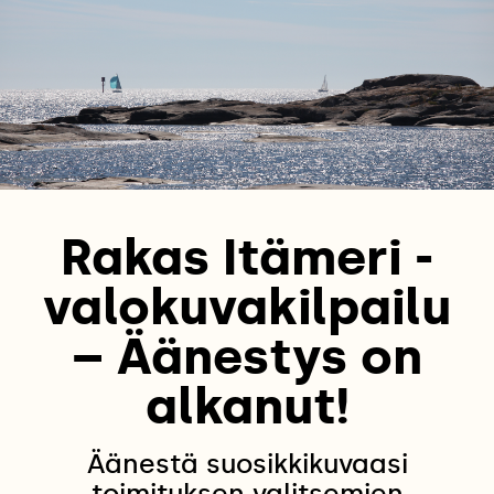
Rakas Itämeri -
valokuvakilpailu
– Äänestys on
alkanut!
Äänestä suosikkikuvaasi
toimituksen valitsemien