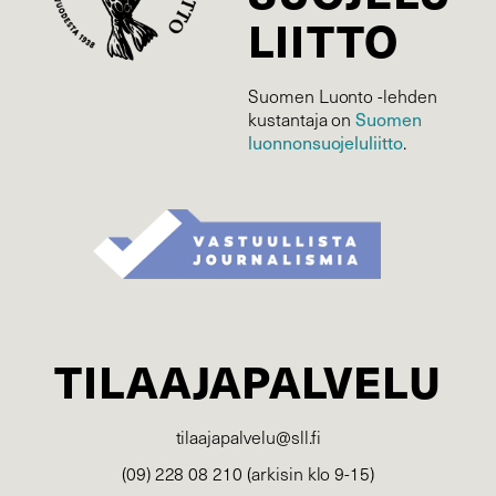
LIITTO
Suomen Luonto -lehden
kustantaja on
Suomen
luonnonsuojelu­liitto
.
TILAAJAPALVELU
tilaajapalvelu@sll.fi
(09) 228 08 210 (arkisin klo 9-15)