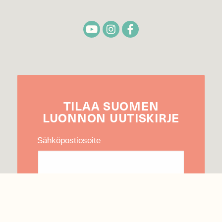
TILAA
SUOMEN
LUONNON
UUTIS­KIRJE
Sähköpostiosoite
Hyväksyn tietojeni käytön uutiskirjeen
lähettämiseen