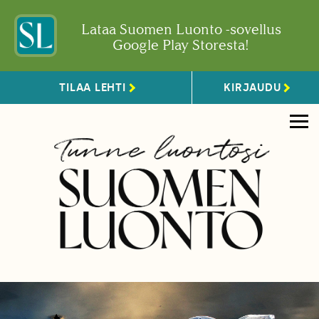
Lataa Suomen Luonto -sovellus
Google Play Storesta!
TILAA LEHTI
KIRJAUDU