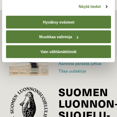
Näytä tiedot
Hyväksy evästeet
LEHTI
Muokkaa valintoja
Uusin lehti
Tilaa Suomen Luonto
Vain välttämättömät
Tilaa digilukuoikeus
Äänestä parasta juttua
Tilaa uutiskirje
SUOMEN
LUONNON
SUOJELU­