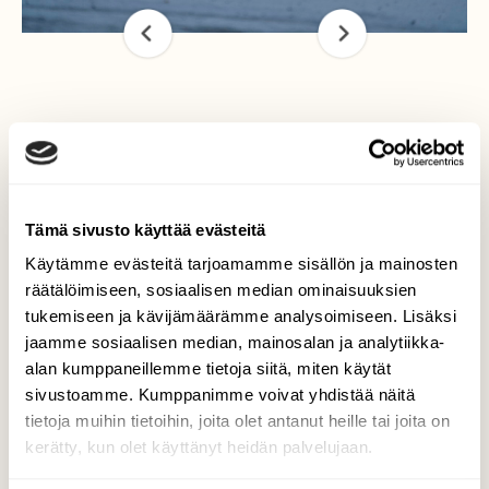
Karhu talviunilla
Tämä kuva valikoitui. Koska luontoon päätyy
valtavia määriä pantillisia pakkauksia. onko
Tämä sivusto käyttää evästeitä
ikinä laskettu että mikä on pantillisten
pakkausten palautumis porentti.
Käytämme evästeitä tarjoamamme sisällön ja mainosten
räätälöimiseen, sosiaalisen median ominaisuuksien
Kuvaaja: Uolevi Korteniemi
tukemiseen ja kävijämäärämme analysoimiseen. Lisäksi
jaamme sosiaalisen median, mainosalan ja analytiikka-
alan kumppaneillemme tietoja siitä, miten käytät
Kilpailun etusivulle
sivustoamme. Kumppanimme voivat yhdistää näitä
tietoja muihin tietoihin, joita olet antanut heille tai joita on
kerätty, kun olet käyttänyt heidän palvelujaan.