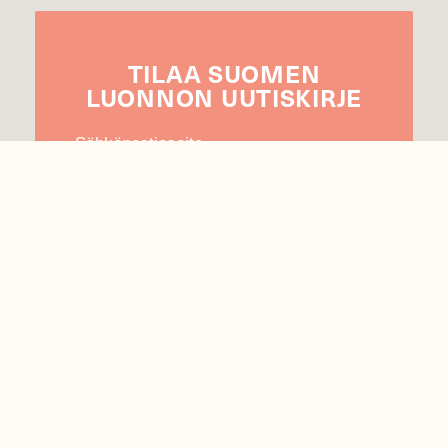
TILAA
SUOMEN
LUONNON
UUTIS­KIRJE
Sähköpostiosoite
Hyväksyn tietojeni käytön uutiskirjeen
lähettämiseen
Tietosuojaseloste