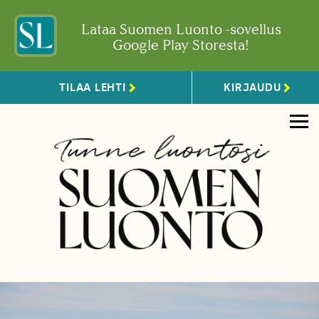
Lataa Suomen Luonto -sovellus
Google Play Storesta!
TILAA LEHTI
KIRJAUDU