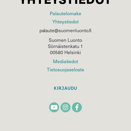
Palautelomake
Yhteystiedot
palaute@suomenluonto.fi
Suomen Luonto
Sörnäistenkatu 1
00580 Helsinki
Mediatiedot
Tietosuojaseloste
KIRJAUDU