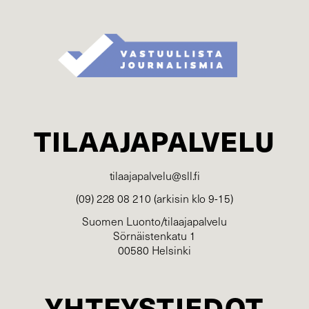
TILAAJAPALVELU
tilaajapalvelu@sll.fi
(09) 228 08 210 (arkisin klo 9-15)
Suomen Luonto/tilaajapalvelu
Sörnäistenkatu 1
00580 Helsinki
YHTEYSTIEDOT