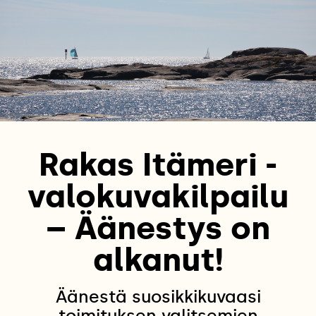
Rakas Itämeri -
valokuvakilpailu
– Äänestys on
alkanut!
Äänestä suosikkikuvaasi
toimituksen valitsemien