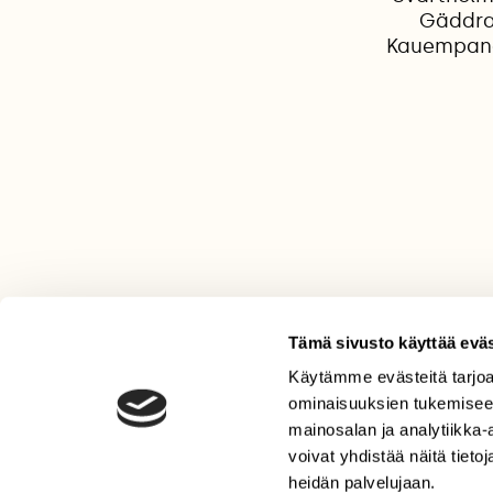
Gäddrag
Kauempana 
Tämä sivusto käyttää eväs
Käytämme evästeitä tarjoa
LEHTI
ominaisuuksien tukemisee
mainosalan ja analytiikka
Uusin lehti
voivat yhdistää näitä tietoja
Tilaa Suomen Luonto
heidän palvelujaan.