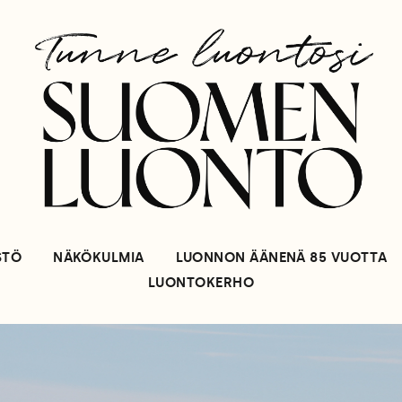
STÖ
NÄKÖKULMIA
LUONNON ÄÄNENÄ 85 VUOTTA
LUONTOKERHO