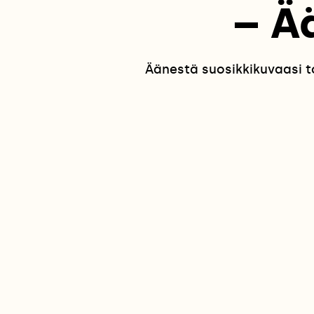
– Ä
Äänestä suosikkikuvaasi t