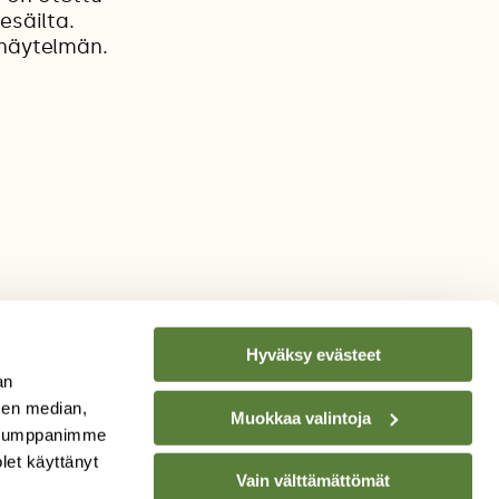
esäilta.
inäytelmän.
Hyväksy evästeet
an
sen median,
Muokkaa valintoja
. Kumppanimme
TILAA
SUOMEN
olet käyttänyt
Vain välttämättömät
LUONNON
UUTIS­KIRJE