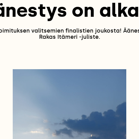
änestys on alka
oimituksen valitsemien finalistien joukosta! Ään
Rakas Itämeri -juliste.