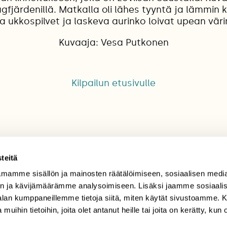
fjärdenillä. Matkalla oli lähes tyyntä ja lämmin k
ukkospilvet ja laskeva aurinko loivat upean vär
Kuvaaja: Vesa Putkonen
Kilpailun etusivulle
teitä
mamme sisällön ja mainosten räätälöimiseen, sosiaalisen medi
TILAAJAPALVELU
n ja kävijämäärämme analysoimiseen. Lisäksi jaamme sosiaali
-alan kumppaneillemme tietoja siitä, miten käytät sivustoamme
tilaajapalvelu@sll.fi
 muihin tietoihin, joita olet antanut heille tai joita on kerätty, kun 
(09) 228 08 210 (arkisin