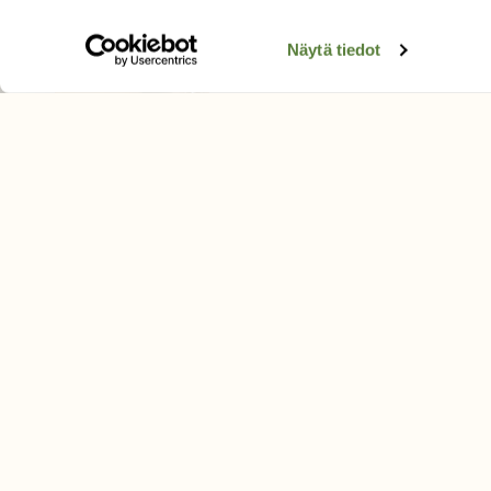
Tilaa digilukuoikeus
Äänestä parasta juttua
Näytä tiedot
Tilaa uutiskirje
SUOMEN LUONNON­SUOJ
LIITTO
Suomen Luonto -lehden kusta
Suomen luonnonsuojelu­liitto
.