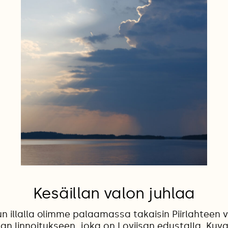
Kesäillan valon juhlaa
n illalla olimme palaamassa takaisin Piirlahteen vi
n linnoitukseen, joka on Loviisan edustalla. Kuv