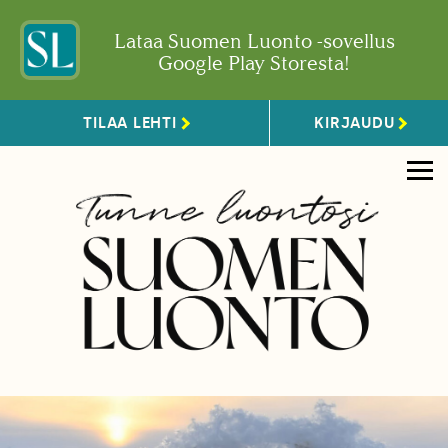
Lataa Suomen Luonto -sovellus
Google Play Storesta!
TILAA LEHTI
KIRJAUDU