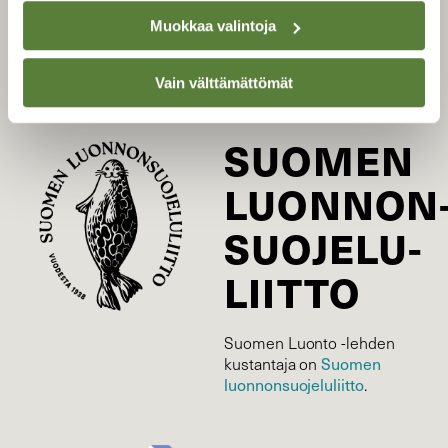
Tilaa digilukuoikeus
Muokkaa valintoja
Äänestä parasta juttua
Tilaa uutiskirje
Vain välttämättömät
SUOMEN
LUONNON
SUOJELU­
LIITTO
Suomen Luonto -lehden
kustantaja on
Suomen
luonnonsuojelu­liitto
.