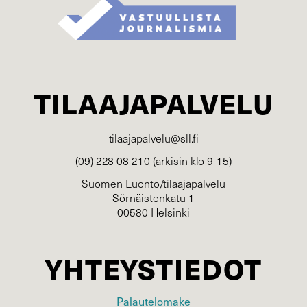
TILAAJAPALVELU
tilaajapalvelu@sll.fi
(09) 228 08 210 (arkisin klo 9-15)
Suomen Luonto/tilaajapalvelu
Sörnäistenkatu 1
00580 Helsinki
YHTEYSTIEDOT
Palautelomake