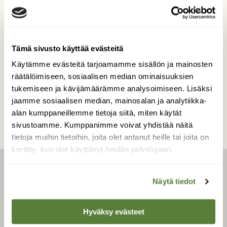
Pakkanen luo maisemaan ihan oman kauniin
vivahteensa kuurakoristein
Kuvaaja: SINIKKA KUJALA
Tämä sivusto käyttää evästeitä
Käytämme evästeitä tarjoamamme sisällön ja mainosten
räätälöimiseen, sosiaalisen median ominaisuuksien
Kilpailun etusivulle
tukemiseen ja kävijämäärämme analysoimiseen. Lisäksi
jaamme sosiaalisen median, mainosalan ja analytiikka-
alan kumppaneillemme tietoja siitä, miten käytät
sivustoamme. Kumppanimme voivat yhdistää näitä
tietoja muihin tietoihin, joita olet antanut heille tai joita on
kerätty, kun olet käyttänyt heidän palvelujaan.
LEHTI
Näytä tiedot
Uusin lehti
Hyväksy evästeet
Tilaa Suomen Luonto