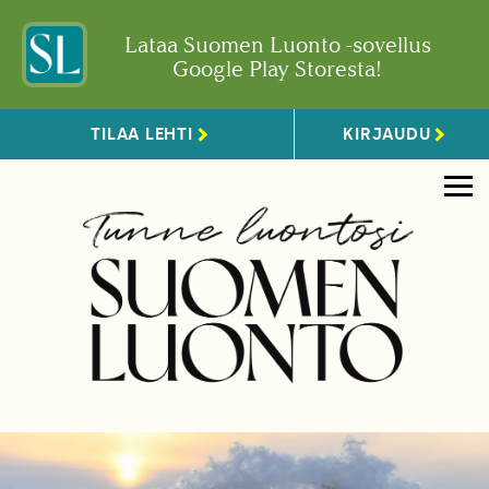
Lataa Suomen Luonto -sovellus
Google Play Storesta!
TILAA LEHTI
KIRJAUDU