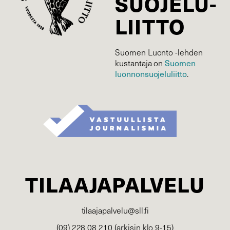
SUOJELU­
LIITTO
Suomen Luonto -lehden
Suomen
kustantaja on
luonnonsuojelu­liitto
.
TILAAJAPALVELU
tilaajapalvelu@sll.fi
(09) 228 08 210 (arkisin klo 9-15)