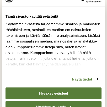
Tämä sivusto käyttää evästeitä
Käytämme evästeitä tarjoamamme sisällön ja mainosten
räätälöimiseen, sosiaalisen median ominaisuuksien
tukemiseen ja kävijämäärämme analysoimiseen. Lisäksi
jaamme sosiaalisen median, mainosalan ja analytiikka-
Kiskot
alan kumppaneillemme tietoja siitä, miten käytät
sivustoamme. Kumppanimme voivat yhdistää näitä
tietoja muihin tietoihin, joita olet antanut heille tai joita on
Puutavarajuna meni lumisateen jälkeen.
kerätty, kun olet käyttänyt heidän palvelujaan.
Kuvaaja: Pekka Viljakainen
Näytä tiedot
Kilpailun etusivulle
Hyväksy evästeet
Muokkaa valintoja