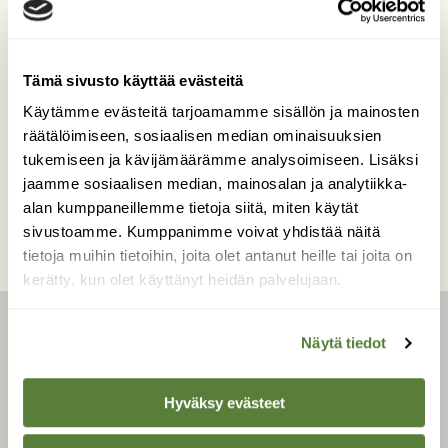
Koskikarat ovat yksi talveen ja talvisiin
puroihin kuuluva vakio asia.
Tämä sivusto käyttää evästeitä
Kuvaaja: Tuomas Heinonen
Käytämme evästeitä tarjoamamme sisällön ja mainosten
räätälöimiseen, sosiaalisen median ominaisuuksien
tukemiseen ja kävijämäärämme analysoimiseen. Lisäksi
Kilpailun etusivulle
jaamme sosiaalisen median, mainosalan ja analytiikka-
alan kumppaneillemme tietoja siitä, miten käytät
sivustoamme. Kumppanimme voivat yhdistää näitä
tietoja muihin tietoihin, joita olet antanut heille tai joita on
kerätty, kun olet käyttänyt heidän palvelujaan.
LEHTI
Näytä tiedot
Hyväksy evästeet
Uusin lehti
Tilaa Suomen Luonto