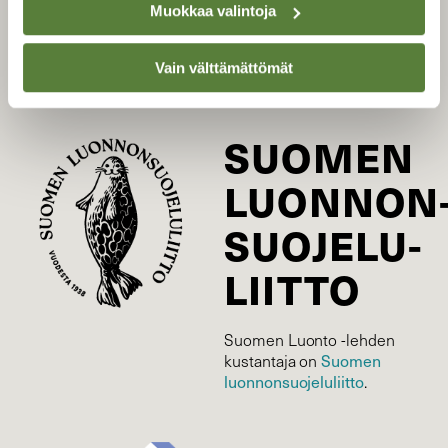
Muokkaa valintoja
Tilaa digilukuoikeus
Äänestä parasta juttua
Vain välttämättömät
Tilaa uutiskirje
SUOMEN
LUONNON
SUOJELU­
LIITTO
Suomen Luonto -lehden
Suomen
kustantaja on
luonnonsuojelu­liitto
.