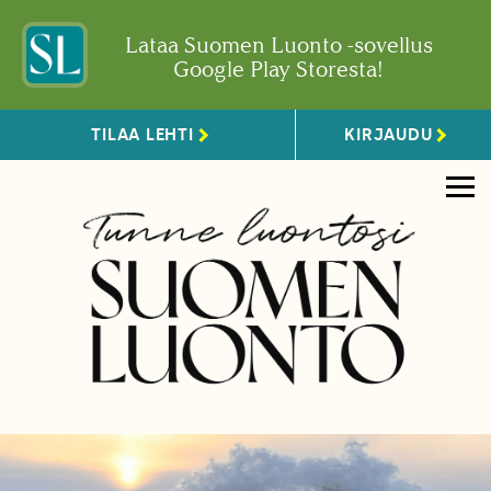
Lataa Suomen Luonto -sovellus
Google Play Storesta!
TILAA LEHTI
KIRJAUDU