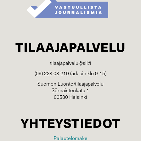
TILAAJAPALVELU
tilaajapalvelu@sll.fi
(09) 228 08 210 (arkisin klo 9-15)
Suomen Luonto/tilaajapalvelu
Sörnäistenkatu 1
00580 Helsinki
YHTEYSTIEDOT
Palautelomake