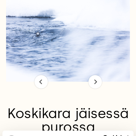
Koskikara jäisessä
purossa