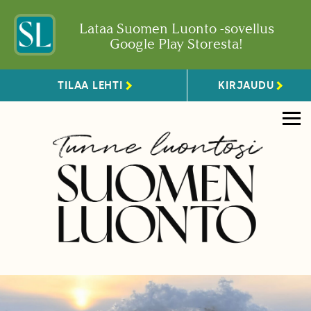
Lataa Suomen Luonto -sovellus
Google Play Storesta!
TILAA LEHTI
KIRJAUDU