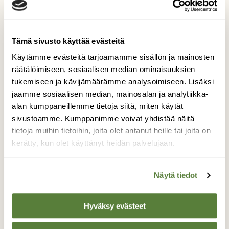
Tämä sivusto käyttää evästeitä
Käytämme evästeitä tarjoamamme sisällön ja mainosten
räätälöimiseen, sosiaalisen median ominaisuuksien
tukemiseen ja kävijämäärämme analysoimiseen. Lisäksi
Kuun peili jäällä
jaamme sosiaalisen median, mainosalan ja analytiikka-
alan kumppaneillemme tietoja siitä, miten käytät
sivustoamme. Kumppanimme voivat yhdistää näitä
Kuva otettu Uudenkaupungin Hiujärvellä,kuu
tietoja muihin tietoihin, joita olet antanut heille tai joita on
nousee ja heijastuu jään pintaan.
kerätty, kun olet käyttänyt heidän palvelujaan.
Kuvaaja: Jannele Näveri
Näytä tiedot
Kilpailun etusivulle
Hyväksy evästeet