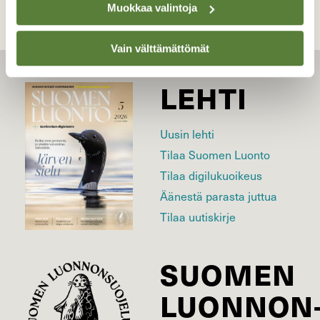
Muokkaa valintoja
Vain välttämättömät
LEHTI
Uusin lehti
Tilaa Suomen Luonto
Tilaa digilukuoikeus
Äänestä parasta juttua
Tilaa uutiskirje
SUOMEN
LUONNON