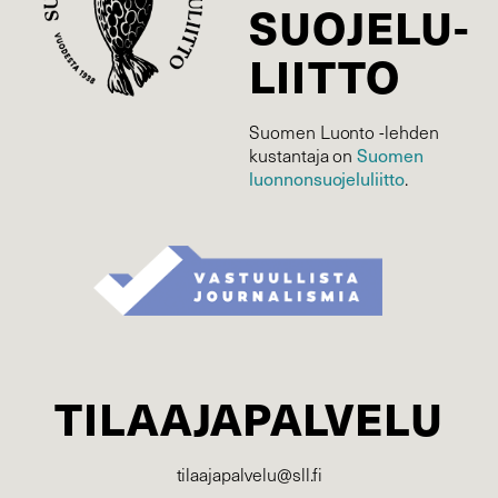
SUOJELU­
LIITTO
Suomen Luonto -lehden
Suomen
kustantaja on
luonnonsuojelu­liitto
.
TILAAJAPALVELU
tilaajapalvelu@sll.fi