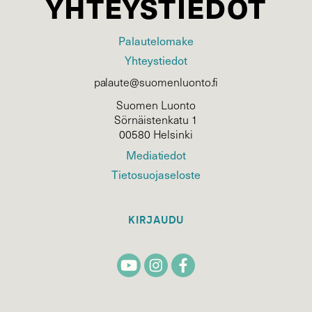
YHTEYSTIEDOT
Palautelomake
Yhteystiedot
palaute@suomenluonto.fi
Suomen Luonto
Sörnäistenkatu 1
00580 Helsinki
Mediatiedot
Tietosuojaseloste
KIRJAUDU