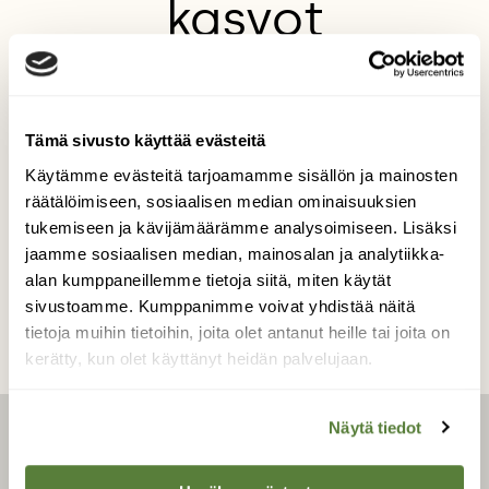
kasvot
Liisamyrsky 19.11.2020
Meri näytti voimansa, välillä aurinkokin
pilkisti pilvien seasta.
Tämä sivusto käyttää evästeitä
Kuvaaja: Pekka Mäkinen
Käytämme evästeitä tarjoamamme sisällön ja mainosten
räätälöimiseen, sosiaalisen median ominaisuuksien
tukemiseen ja kävijämäärämme analysoimiseen. Lisäksi
jaamme sosiaalisen median, mainosalan ja analytiikka-
Kilpailun etusivulle
alan kumppaneillemme tietoja siitä, miten käytät
sivustoamme. Kumppanimme voivat yhdistää näitä
tietoja muihin tietoihin, joita olet antanut heille tai joita on
kerätty, kun olet käyttänyt heidän palvelujaan.
Näytä tiedot
LEHTI