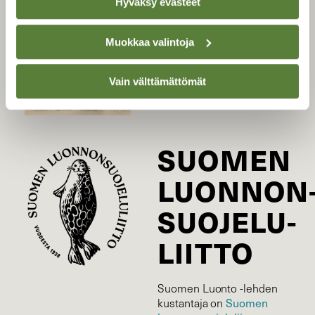
Hyväksy evästeet
Uusin lehti
Tilaa Suomen Luonto
Muokkaa valintoja
Tilaa digilukuoikeus
Äänestä parasta juttua
Vain välttämättömät
Tilaa uutiskirje
SUOMEN
LUONNON
SUOJELU­
LIITTO
Suomen Luonto -lehden
kustantaja on
Suomen