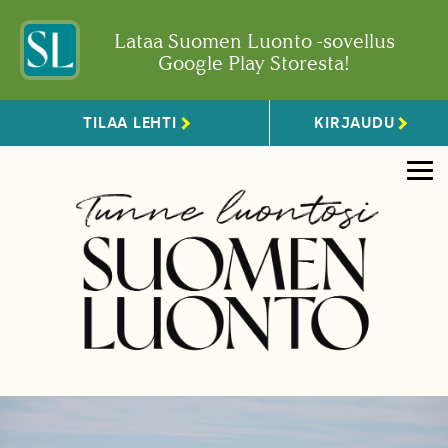
Lataa Suomen Luonto -sovellus
Google Play Storesta!
TILAA LEHTI
KIRJAUDU