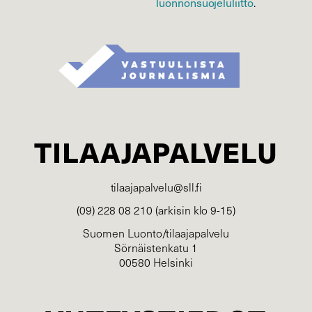
luonnonsuojelu­liitto
.
TILAAJAPALVELU
tilaajapalvelu@sll.fi
(09) 228 08 210 (arkisin klo 9-15)
Suomen Luonto/tilaajapalvelu
Sörnäistenkatu 1
00580 Helsinki