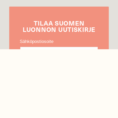
TILAA
SUOMEN
LUONNON
UUTIS­KIRJE
Sähköpostiosoite
Hyväksyn tietojeni käytön uutiskirjeen
lähettämiseen
Tietosuojaseloste