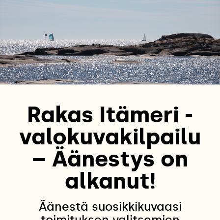
Rakas Itämeri -
valokuvakilpailu
– Äänestys on
alkanut!
Äänestä suosikkikuvaasi
toimituksen valitsemien