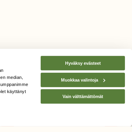
Hyväksy evästeet
an
sen median,
Muokkaa valintoja
. Kumppanimme
TILAA
SUOMEN
olet käyttänyt
Vain välttämättömät
LUONNON
UUTIS­KIRJE
Sähköpostiosoite