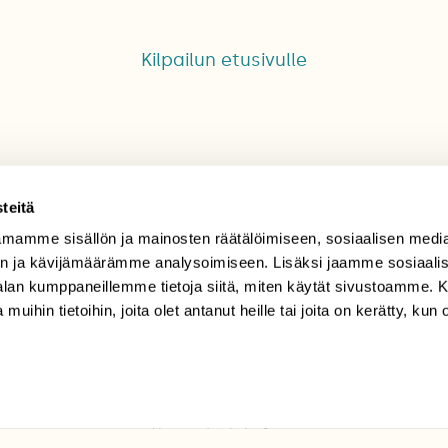
Kilpailun etusivulle
teitä
mamme sisällön ja mainosten räätälöimiseen, sosiaalisen medi
TILAAJAPALVELU
n ja kävijämäärämme analysoimiseen. Lisäksi jaamme sosiaali
-alan kumppaneillemme tietoja siitä, miten käytät sivustoamme
tilaajapalvelu@sll.fi
 muihin tietoihin, joita olet antanut heille tai joita on kerätty, kun 
(09) 228 08 210 (arkisin
klo 9-15)
Suomen
Luonto/tilaajapalvelu
Sörnäistenkatu 1