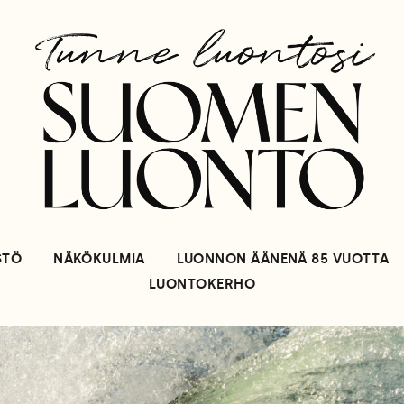
STÖ
NÄKÖKULMIA
LUONNON ÄÄNENÄ 85 VUOTTA
LUONTOKERHO