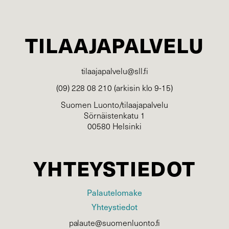
TILAAJAPALVELU
tilaajapalvelu@sll.fi
(09) 228 08 210 (arkisin klo 9-15)
Suomen Luonto/tilaajapalvelu
Sörnäistenkatu 1
00580 Helsinki
YHTEYSTIEDOT
Palautelomake
Yhteystiedot
palaute@suomenluonto.fi