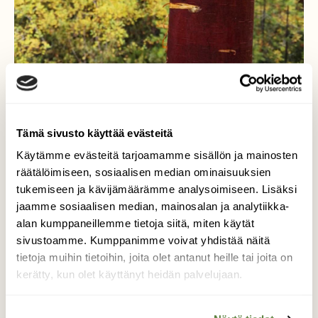
Tämä sivusto käyttää evästeitä
Käytämme evästeitä tarjoamamme sisällön ja mainosten
räätälöimiseen, sosiaalisen median ominaisuuksien
tukemiseen ja kävijämäärämme analysoimiseen. Lisäksi
jaamme sosiaalisen median, mainosalan ja analytiikka-
alan kumppaneillemme tietoja siitä, miten käytät
sivustoamme. Kumppanimme voivat yhdistää näitä
Revitty
tietoja muihin tietoihin, joita olet antanut heille tai joita on
kerätty, kun olet käyttänyt heidän palvelujaan.
Ihmisen repimä. Ihmisen jälki. Koivu itkee
äänettä.