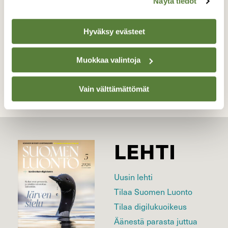
Näytä tiedot
Kuvaaja: Titta Kajosmäki
Hyväksy evästeet
Kilpailun etusivulle
Muokkaa valintoja
Vain välttämättömät
LEHTI
Uusin lehti
Tilaa Suomen Luonto
Tilaa digilukuoikeus
Äänestä parasta juttua