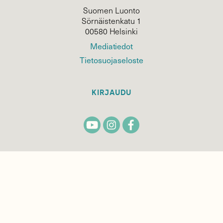
Suomen Luonto
Sörnäistenkatu 1
00580 Helsinki
Mediatiedot
Tietosuojaseloste
KIRJAUDU
TILAA
SUOMEN
LUONNON
UUTIS­KIRJE