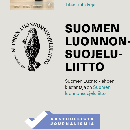
Tilaa uutiskirje
SUOMEN
LUONNON
SUOJELU­
LIITTO
Suomen Luonto -lehden
kustantaja on
Suomen
luonnonsuojelu­liitto
.