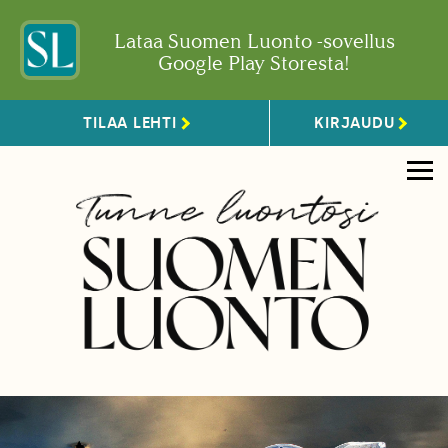
Lataa Suomen Luonto -sovellus
Google Play Storesta!
TILAA LEHTI
KIRJAUDU