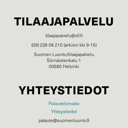
TILAAJAPALVELU
tilaajapalvelu@sll.fi
(09) 228 08 210 (arkisin klo 9-15)
Suomen Luonto/tilaajapalvelu
Sörnäistenkatu 1
00580 Helsinki
YHTEYSTIEDOT
Palautelomake
Yhteystiedot
palaute@suomenluonto.fi