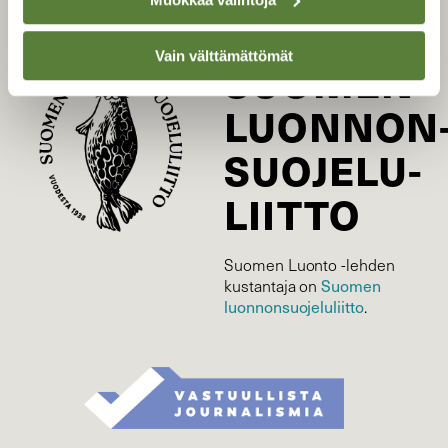
Tilaa uutiskirje
Vain välttämättömät
SUOMEN
LUONNON
SUOJELU­
LIITTO
Suomen Luonto -lehden
kustantaja on
Suomen
luonnonsuojelu­liitto
.