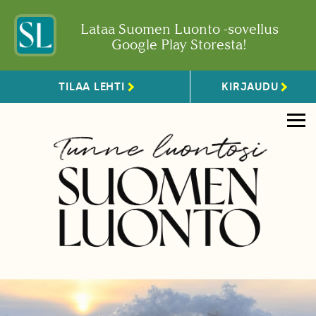
Lataa Suomen Luonto -sovellus
Google Play Storesta!
TILAA LEHTI
KIRJAUDU