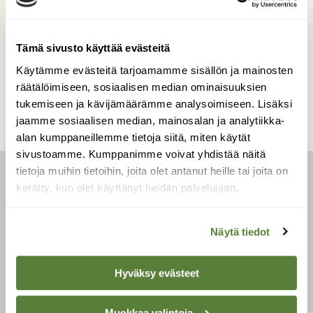
Kuvaaja: Pentti Setälä
Tämä sivusto käyttää evästeitä
Kilpailun etusivulle
Käytämme evästeitä tarjoamamme sisällön ja mainosten
räätälöimiseen, sosiaalisen median ominaisuuksien
tukemiseen ja kävijämäärämme analysoimiseen. Lisäksi
jaamme sosiaalisen median, mainosalan ja analytiikka-
alan kumppaneillemme tietoja siitä, miten käytät
sivustoamme. Kumppanimme voivat yhdistää näitä
tietoja muihin tietoihin, joita olet antanut heille tai joita on
LEHTI
kerätty, kun olet käyttänyt heidän palvelujaan.
Uusin lehti
Näytä tiedot
Tilaa Suomen Luonto
Tilaa digilukuoikeus
Hyväksy evästeet
Äänestä parasta juttua
Muokkaa valintoja