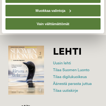
Kilpailun etusivulle
Muokkaa valintoja
Vain välttämättömät
LEHTI
Uusin lehti
Tilaa Suomen Luonto
Tilaa digilukuoikeus
Äänestä parasta juttua
Tilaa uutiskirje