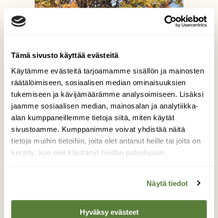
Tämä sivusto käyttää evästeitä
Käytämme evästeitä tarjoamamme sisällön ja mainosten
räätälöimiseen, sosiaalisen median ominaisuuksien
tukemiseen ja kävijämäärämme analysoimiseen. Lisäksi
jaamme sosiaalisen median, mainosalan ja analytiikka-
alan kumppaneillemme tietoja siitä, miten käytät
Syksy
sivustoamme. Kumppanimme voivat yhdistää näitä
tietoja muihin tietoihin, joita olet antanut heille tai joita on
kerätty, kun olet käyttänyt heidän palvelujaan.
Tykkään syksyn väreistä. Etenkin oransseista
vaahteran lehdistä
Näytä tiedot
Kuvaaja: Sannamari Huhtala
Hyväksy evästeet