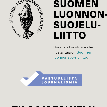
SUOMEN
LUONNON
SUOJELU­
LIITTO
Suomen Luonto -lehden
kustantaja on
Suomen
luonnonsuojelu­liitto
.