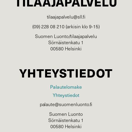
TILAAJAPALVELU
tilaajapalvelu@sll.fi
(09) 228 08 210 (arkisin klo 9-15)
Suomen Luonto/tilaajapalvelu
Sörnäistenkatu 1
00580 Helsinki
YHTEYSTIEDOT
Palautelomake
Yhteystiedot
palaute@suomenluonto.fi
Suomen Luonto
Sörnäistenkatu 1
00580 Helsinki