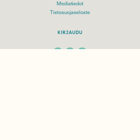
Mediatiedot
Tietosuojaseloste
KIRJAUDU
TILAA
SUOMEN
LUONNON
UUTIS­KIRJE
Sähköpostiosoite