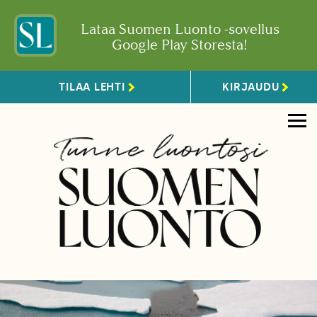
Lataa Suomen Luonto -sovellus
Google Play Storesta!
TILAA LEHTI
KIRJAUDU