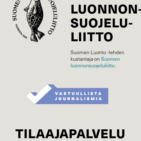
LUONNON
SUOJELU­
LIITTO
Suomen Luonto -lehden
kustantaja on
Suomen
luonnonsuojelu­liitto
.
TILAAJAPALVELU