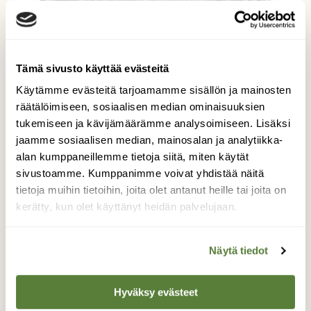
Tämä sivusto käyttää evästeitä
Käytämme evästeitä tarjoamamme sisällön ja mainosten
räätälöimiseen, sosiaalisen median ominaisuuksien
tukemiseen ja kävijämäärämme analysoimiseen. Lisäksi
jaamme sosiaalisen median, mainosalan ja analytiikka-
Talvinen koivu
alan kumppaneillemme tietoja siitä, miten käytät
sivustoamme. Kumppanimme voivat yhdistää näitä
Tänä aamuna 17.01.2021 aamulla äidin luo
tietoja muihin tietoihin, joita olet antanut heille tai joita on
mennessä, pihassa oleva koivu näytti niin
kerätty, kun olet käyttänyt heidän palvelujaan.
kauniilta, että kuvahan siitä oli otettava.
Kuvaaja: Jasmin Nurminen
Näytä tiedot
Hyväksy evästeet
Kilpailun etusivulle