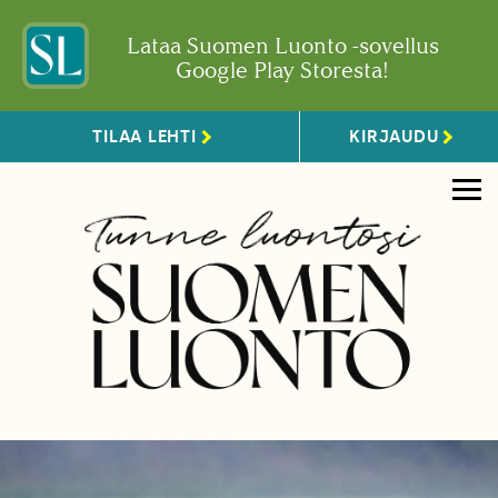
Lataa Suomen Luonto -sovellus
Google Play Storesta!
TILAA LEHTI
KIRJAUDU