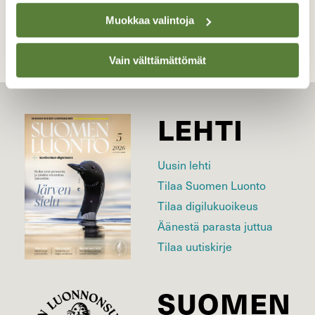
Muokkaa valintoja
Vain välttämättömät
LEHTI
Uusin lehti
Tilaa Suomen Luonto
Tilaa digilukuoikeus
Äänestä parasta juttua
Tilaa uutiskirje
SUOMEN