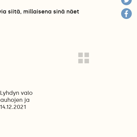
 siitä, millaisena sinä näet
.
 Lyhdyn valo
lauhojen ja
14.12.2021