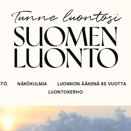
STÖ
NÄKÖKULMIA
LUONNON ÄÄNENÄ 85 VUOTTA
LUONTOKERHO