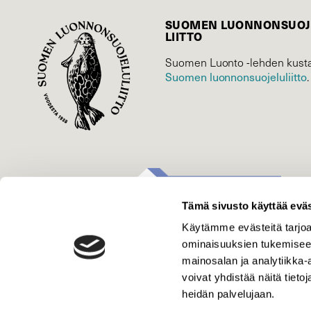
SUOMEN LUONNON­SUOJ
LIITTO
Suomen Luonto -lehden kusta
Suomen luonnonsuojelu­liitto
.
Tämä sivusto käyttää eväs
Käytämme evästeitä tarjoa
ominaisuuksien tukemisee
mainosalan ja analytiikka
voivat yhdistää näitä tietoja
heidän palvelujaan.