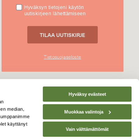
Hyväksyn tietojeni käytön
uutiskirjeen lähettämiseen
Tietosuojaseloste
Hyväksy evästeet
an
sen median,
Muokkaa valintoja
. Kumppanimme
olet käyttänyt
Vain välttämättömät