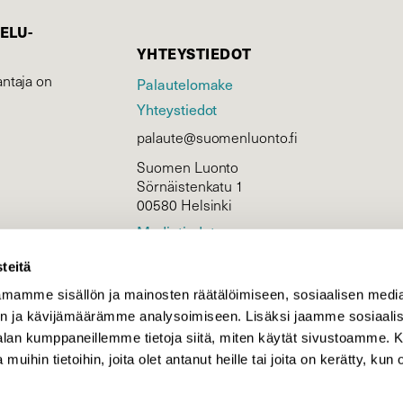
ELU­
YHTEYSTIEDOT
ntaja on
Palautelomake
Yhteystiedot
palaute@suomenluonto.fi
Suomen Luonto
Sörnäistenkatu 1
00580 Helsinki
Mediatiedot
Tietosuojaseloste
teitä
mamme sisällön ja mainosten räätälöimiseen, sosiaalisen medi
n ja kävijämäärämme analysoimiseen. Lisäksi jaamme sosiaali
KIRJAUDU
-alan kumppaneillemme tietoja siitä, miten käytät sivustoamme
 muihin tietoihin, joita olet antanut heille tai joita on kerätty, kun 