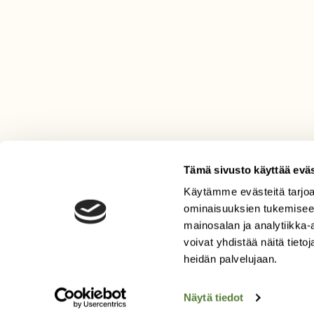
Tämä sivusto käyttää eväs
Käytämme evästeitä tarjoa
LEHTI
ominaisuuksien tukemisee
mainosalan ja analytiikka
Uusin lehti
voivat yhdistää näitä tietoja
Tilaa Suomen Luonto
heidän palvelujaan.
Tilaa digilukuoikeus
Äänestä parasta juttua
Näytä tiedot