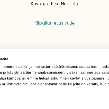
Kuvaaja: Pike Nuortila
Kilpailun etusivulle
teitä
mamme sisällön ja mainosten räätälöimiseen, sosiaalisen medi
TILAAJAPALVELU
n ja kävijämäärämme analysoimiseen. Lisäksi jaamme sosiaali
-alan kumppaneillemme tietoja siitä, miten käytät sivustoamme
tilaajapalvelu@sll.fi
 muihin tietoihin, joita olet antanut heille tai joita on kerätty, kun 
(09) 228 08 210 (arkisin
klo 9-15)
Suomen
Luonto/tilaajapalvelu