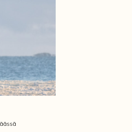
 jäässä