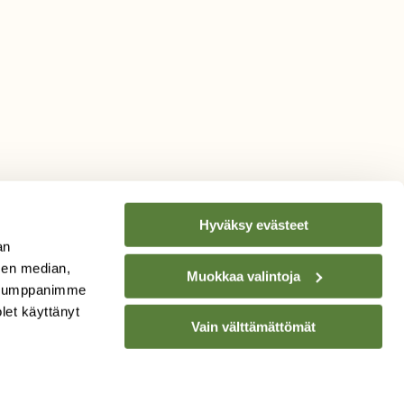
Hyväksy evästeet
an
sen median,
Muokkaa valintoja
. Kumppanimme
TILAA
SUOMEN
olet käyttänyt
Vain välttämättömät
LUONNON
UUTIS­KIRJE
Sähköpostiosoite