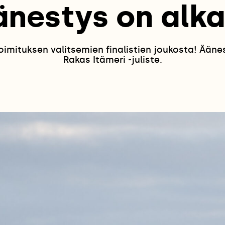
änestys on alka
oimituksen valitsemien finalistien joukosta! Ään
Rakas Itämeri -juliste.