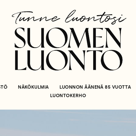
STÖ
NÄKÖKULMIA
LUONNON ÄÄNENÄ 85 VUOTTA
LUONTOKERHO