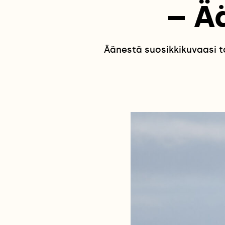
– Ä
Äänestä suosikkikuvaasi t