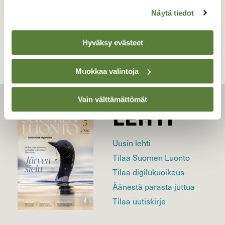
Näytä tiedot
Kilpailun etusivulle
Hyväksy evästeet
Muokkaa valintoja
Vain välttämättömät
LEHTI
Uusin lehti
Tilaa Suomen Luonto
Tilaa digilukuoikeus
Äänestä parasta juttua
Tilaa uutiskirje