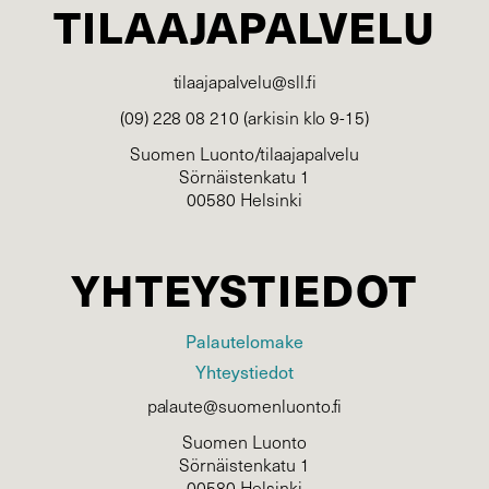
TILAAJAPALVELU
tilaajapalvelu@sll.fi
(09) 228 08 210 (arkisin klo 9-15)
Suomen Luonto/tilaajapalvelu
Sörnäistenkatu 1
00580 Helsinki
YHTEYSTIEDOT
Palautelomake
Yhteystiedot
palaute@suomenluonto.fi
Suomen Luonto
Sörnäistenkatu 1
00580 Helsinki