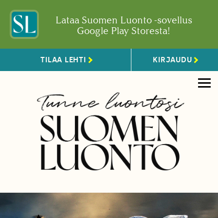
Lataa Suomen Luonto -sovellus
Google Play Storesta!
TILAA LEHTI
KIRJAUDU