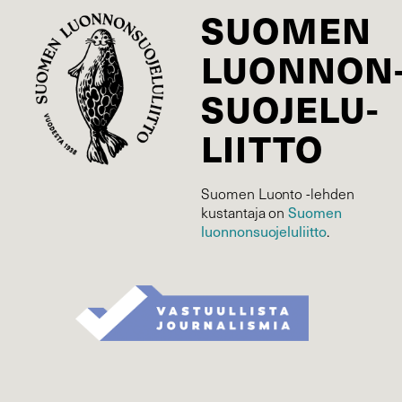
SUOMEN
LUONNON
SUOJELU­
LIITTO
Suomen Luonto -lehden
kustantaja on
Suomen
luonnonsuojelu­liitto
.