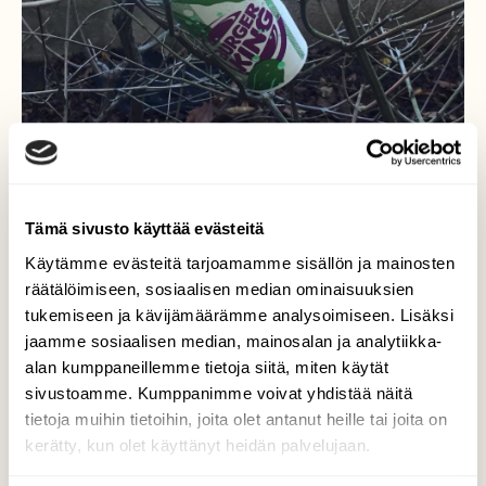
Tämä sivusto käyttää evästeitä
Käytämme evästeitä tarjoamamme sisällön ja mainosten
Trick or treat
räätälöimiseen, sosiaalisen median ominaisuuksien
tukemiseen ja kävijämäärämme analysoimiseen. Lisäksi
Keräilen roskia lenkillä eli ploggaan, otan
jaamme sosiaalisen median, mainosalan ja analytiikka-
myös kuvia roskista iPhonella. Pahvimukit
alan kumppaneillemme tietoja siitä, miten käytät
ovat yksi yleisimmistä roskista. Tämä löytyi
sivustoamme. Kumppanimme voivat yhdistää näitä
Meilahdesta Halloween- viikonloppuna.
tietoja muihin tietoihin, joita olet antanut heille tai joita on
Kuvaaja: Kaisu Paulanto
kerätty, kun olet käyttänyt heidän palvelujaan.