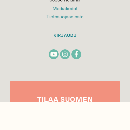
Mediatiedot
Tietosuojaseloste
KIRJAUDU
TILAA
SUOMEN
LUONNON
UUTIS­KIRJE
Sähköpostiosoite