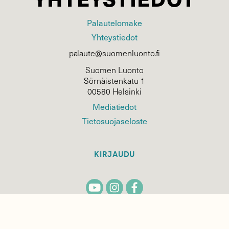
Palautelomake
Yhteystiedot
palaute@suomenluonto.fi
Suomen Luonto
Sörnäistenkatu 1
00580 Helsinki
Mediatiedot
Tietosuojaseloste
KIRJAUDU