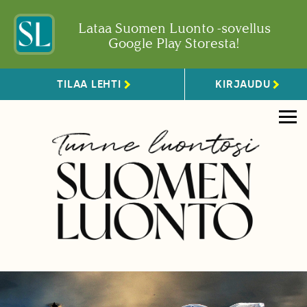
Lataa Suomen Luonto -sovellus
Google Play Storesta!
TILAA LEHTI
KIRJAUDU