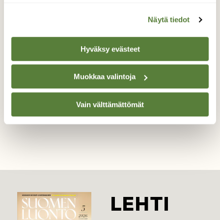
Otin kuvan heinäkuussa 2018 Kurjenrahkan
Näytä tiedot
kansallispuistossa.
Suossa killuva tupakantumppi on irvokas
todiste ihmisten välinpitämättömyydestä.
Hyväksy evästeet
Kuvaaja: Matilda Runonen
Muokkaa valintoja
Vain välttämättömät
Kilpailun etusivulle
LEHTI