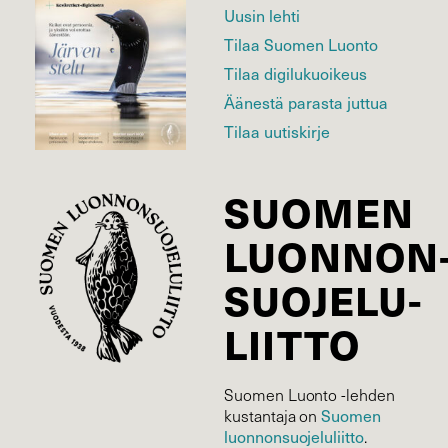
Uusin lehti
Tilaa Suomen Luonto
Tilaa digilukuoikeus
Äänestä parasta juttua
Tilaa uutiskirje
SUOMEN
LUONNON
SUOJELU­
LIITTO
Suomen Luonto -lehden
kustantaja on
Suomen
luonnonsuojelu­liitto
.