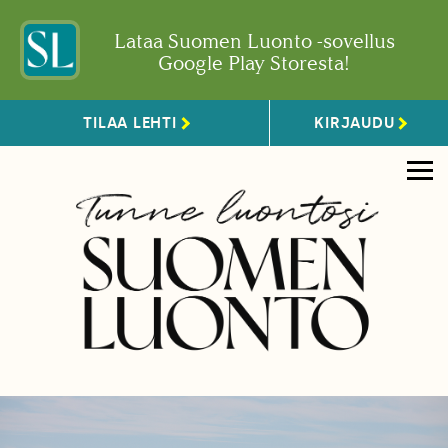
Lataa Suomen Luonto -sovellus
Google Play Storesta!
TILAA LEHTI
KIRJAUDU