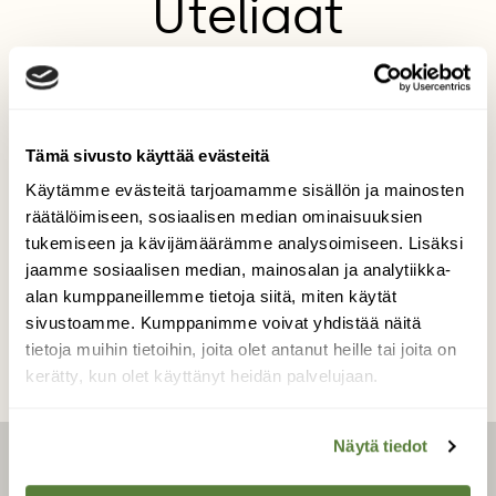
Uteliaat
Unohtumaton kahvitauko Suomenlahden
ylityksen jälkeen, Virossa, Vaindloon saaren
edustalla. Utelias harmaahylje ilmestyi
katsomaan, kuka oli saapunut sen vesille.
Tämä sivusto käyttää evästeitä
Käytämme evästeitä tarjoamamme sisällön ja mainosten
Kuvaaja: Lasse Hendriks
räätälöimiseen, sosiaalisen median ominaisuuksien
tukemiseen ja kävijämäärämme analysoimiseen. Lisäksi
jaamme sosiaalisen median, mainosalan ja analytiikka-
Kilpailun etusivulle
alan kumppaneillemme tietoja siitä, miten käytät
sivustoamme. Kumppanimme voivat yhdistää näitä
tietoja muihin tietoihin, joita olet antanut heille tai joita on
kerätty, kun olet käyttänyt heidän palvelujaan.
Näytä tiedot
LEHTI