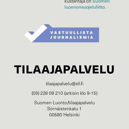
Suomen
kustantaja on
luonnonsuojelu­liitto
.
TILAAJAPALVELU
tilaajapalvelu@sll.fi
(09) 228 08 210 (arkisin klo 9-15)
Suomen Luonto/tilaajapalvelu
Sörnäistenkatu 1
00580 Helsinki