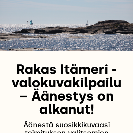
Rakas Itämeri -
valokuvakilpailu
– Äänestys on
alkanut!
Äänestä suosikkikuvaasi
toimituksen valitsemien