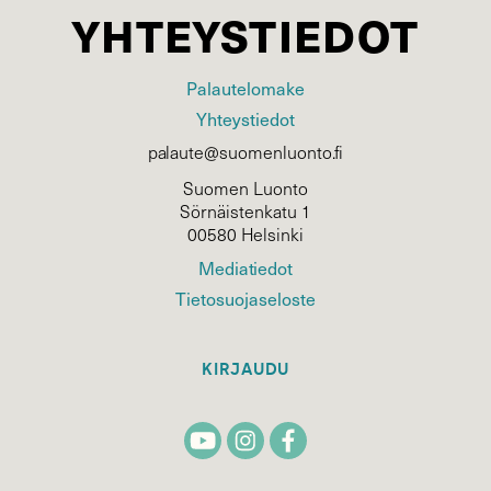
YHTEYSTIEDOT
Palautelomake
Yhteystiedot
palaute@suomenluonto.fi
Suomen Luonto
Sörnäistenkatu 1
00580 Helsinki
Mediatiedot
Tietosuojaseloste
KIRJAUDU