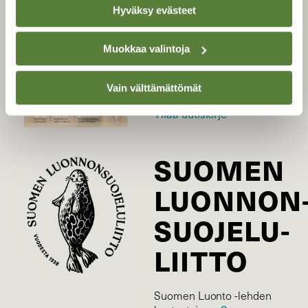
Hyväksy evästeet
Uusin lehti
Muokkaa valintoja
Tilaa Suomen Luonto
Tilaa digilukuoikeus
Vain välttämättömät
Äänestä parasta juttua
Tilaa uutiskirje
SUOMEN
LUONNON
SUOJELU­
LIITTO
Suomen Luonto -lehden