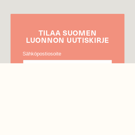
TILAA
SUOMEN
LUONNON
UUTIS­KIRJE
Sähköpostiosoite
Hyväksyn tietojeni käytön uutiskirjeen
lähettämiseen
Tietosuojaseloste