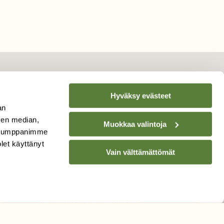
Hyväksy evästeet
TILAA
SUOMEN
an
LUONNON
UUTIS­KIRJE
sen median,
Muokkaa valintoja
. Kumppanimme
Sähköpostiosoite
olet käyttänyt
Vain välttämättömät
Hyväksyn tietojeni käytön
uutiskirjeen lähettämiseen