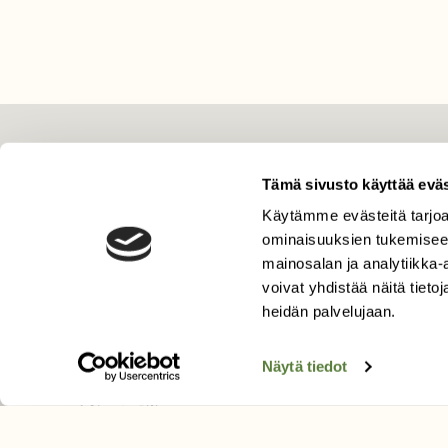
LEHTI
Tämä sivusto käyttää eväs
Uusin lehti
Käytämme evästeitä tarjoa
Tilaa Suomen Luonto
ominaisuuksien tukemisee
Tilaa digilukuoikeus
mainosalan ja analytiikka
Äänestä parasta juttua
voivat yhdistää näitä tietoja
Tilaa uutiskirje
heidän palvelujaan.
Näytä tiedot
SUOMEN LUONNON­SUOJ
LIITTO