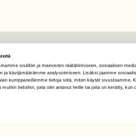
TILAAJAPALVELU
teitä
tilaajapalvelu@sll.fi
mamme sisällön ja mainosten räätälöimiseen, sosiaalisen medi
(09) 228 08 210 (arkisin
n ja kävijämäärämme analysoimiseen. Lisäksi jaamme sosiaali
klo 9-15)
-alan kumppaneillemme tietoja siitä, miten käytät sivustoamme
Suomen
 muihin tietoihin, joita olet antanut heille tai joita on kerätty, kun 
Luonto/tilaajapalvelu
Sörnäistenkatu 1
00580 Helsinki
ELU­
YHTEYSTIEDOT