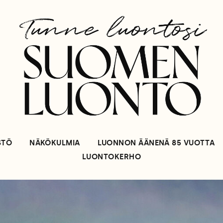
STÖ
NÄKÖKULMIA
LUONNON ÄÄNENÄ 85 VUOTTA
LUONTOKERHO