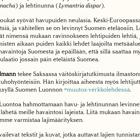
onacha
) ja lehtinunna (
Lymantria dispar
).
ukat syövät havupuiden neulasia. Keski-Euroopassa 
siä, ja vähitellen se on levinnyt Suomen eteläosiin.
vät nimensä mukaan ravinnokseen lehtipuiden lehtiä, 
isten aikaan puiden kaikki lehdet laajoilta metsäalue
 havaintoja Suomesta ja epäillään, että sillä saattaa m
ulaatio jossain päin eteläistä Suomea.
rdmann
tekee Saksassa väitöskirjatutkimusta ilmast
tuhohyönteisiin. Hän kirjoittaa aiheesta myös lehtijut
syksyllä Suomen Luonnon
#muutos-verkkolehdessä
.
Luontoa hahmottamaan havu- ja lehtinunnan levinne
 lähetä meille havaintosi lajeista. Liitä mukaan havain
oimme varmistaa lajimäärityksen.
ailevat tekstit ja kuvat, jotka auttavat lajien tunnist