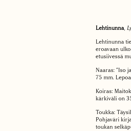
Lehtinunna
,
L
Lehtinunna tie
eroavaan ulko
etusiivessä m
Naaras: ”Iso j
75 mm. Lepoas
Koiras: Maitok
kärkiväli on 
Toukka: Täysi
Pohjaväri kir
toukan selkäpuo