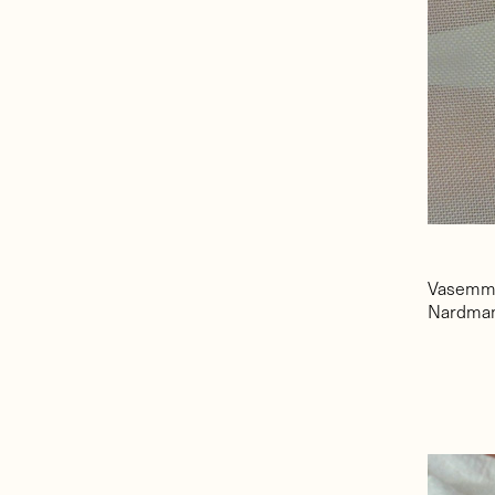
Vasemmal
Nardma