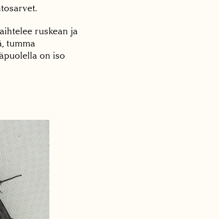
tosarvet.
aihtelee ruskean ja
eä, tumma
äpuolella on iso