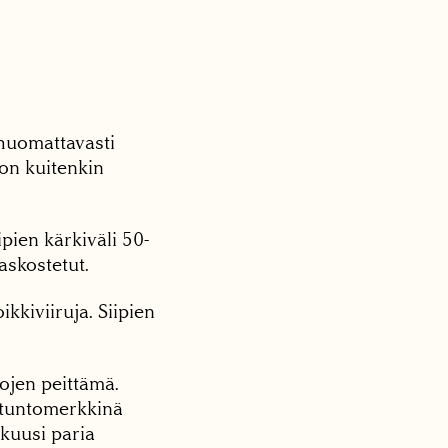
 huomattavasti
on kuitenkin
ipien kärkiväli 50-
askostetut.
kkiviiruja. Siipien
ojen peittämä.
ä tuntomerkkinä
 kuusi paria