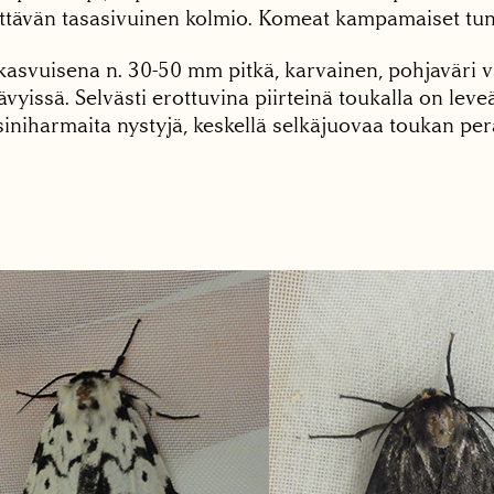
tävän tasasivuinen kolmio. Komeat kampamaiset tun
kasvuisena n. 30-50 mm pitkä, karvainen, pohjaväri v
vyissä. Selvästi erottuvina piirteinä toukalla on lev
siniharmaita nystyjä, keskellä selkäjuovaa toukan per