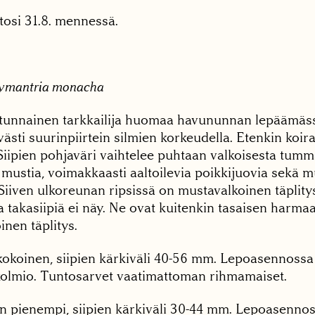
tosi 31.8. mennessä.
ymantria monacha
atunnainen tarkkailija huomaa havununnan lepäämä
västi suurinpiirtein silmien korkeudella. Etenkin koir
. Siipien pohjaväri vaihtelee puhtaan valkoisesta tu
 mustia, voimakkaasti aaltoilevia poikkijuovia sekä 
 Siiven ulkoreunan ripsissä on mustavalkoinen täplitys
takasiipiä ei näy. Ne ovat kuitenkin tasaisen harmaa
nen täplitys.
kokoinen, siipien kärkiväli 40-56 mm. Lepoasennoss
kolmio. Tuntosarvet vaatimattoman rihmamaiset.
n pienempi, siipien kärkiväli 30-44 mm. Lepoasenno