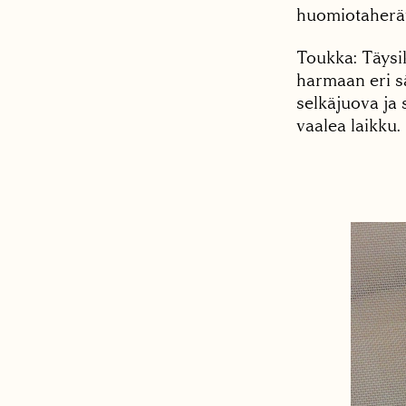
huomiotaherät
Toukka: Täysi
harmaan eri sä
selkäjuova ja 
vaalea laikku.