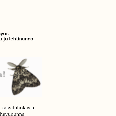
myös
 ja lehtinunna,
kasvituholaisia.
ä havununna