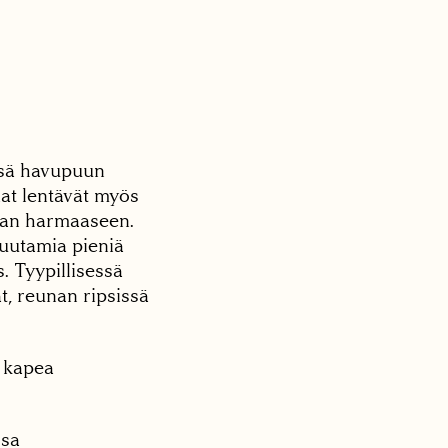
ssä havupuun
aat lentävät myös
mman harmaaseen.
muutamia pieniä
. Tyypillisessä
t, reunan ripsissä
a kapea
ssa