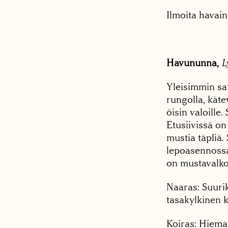
Ilmoita havain
Havununna,
L
Yleisimmin s
rungolla, käte
öisin valoille
Etusiivissä on
mustia täpliä.
lepoasennossa 
on mustavalkoi
Naaras: Suuri
tasakylkinen 
Koiras: Hiema