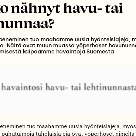
o nähnyt havu- tai
inunnaa?
peneminen tuo maahamme uusia hyönteislajeja, 
sia. Näitä ovat muun muassa yöperhoset havununna
tymisestä kaipaamme havaintoja Suomesta.
eneminen tuo maahamme uusia hyönteislajeja, myös 
 puhutuimpia tuholaislajeja ovat yöperhoset nimelt