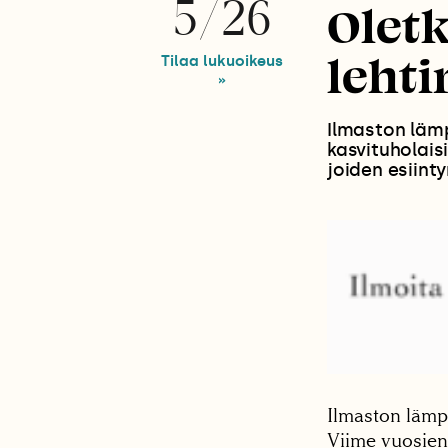
5/26
Oletk
leht
Tilaa lukuoikeus
»
Ilmaston läm
kasvituholai
joiden esiin
Ilmaston lämp
Viime vuosien