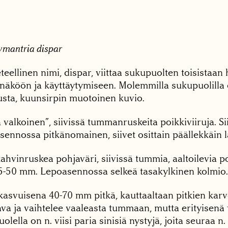
ymantria dispar
teellinen nimi, dispar, viittaa sukupuolten toisistaan
näköön ja käyttäytymiseen. Molemmilla sukupuolilla 
usta, kuunsirpin muotoinen kuvio.
a valkoinen”, siivissä tummanruskeita poikkiviiruja. Si
ennossa pitkänomainen, siivet osittain päällekkäin l
ahvinruskea pohjaväri, siivissä tummia, aaltoilevia poi
35-50 mm. Lepoasennossa selkeä tasakylkinen kolmio.
kasvuisena 40-70 mm pitkä, kauttaaltaan pitkien karv
java ja vaihtelee vaaleasta tummaan, mutta erityisen
lella on n. viisi paria sinisiä nystyjä, joita seuraa n.