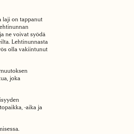
laji on tappanut
 Lehtinunnan
ja ne voivat syödä
ilta. Lehtinunnasta
yös olla vakiintunut
onmuutoksen
tua, joka
isyyden
topaikka, -aika ja
amisessa.