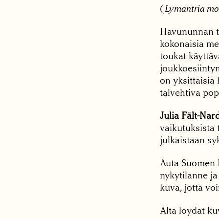
(
Lymantria m
Havununnan to
kokonaisia met
toukat käyttä
joukkoesiintym
on yksittäisiä
talvehtiva pop
Julia Fält-Na
vaikutuksista 
julkaistaan 
Auta Suomen 
nykytilanne ja
kuva, jotta v
Alta löydät kuv