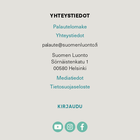
YHTEYSTIEDOT
Palautelomake
Yhteystiedot
palaute@suomenluonto.fi
Suomen Luonto
Sörnäistenkatu 1
00580 Helsinki
Mediatiedot
Tietosuojaseloste
KIRJAUDU