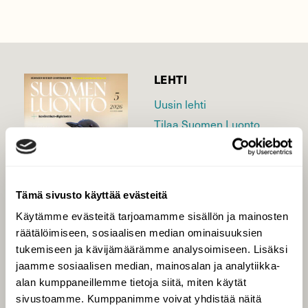
LEHTI
Uusin lehti
Tilaa Suomen Luonto
Tilaa digilukuoikeus
Äänestä parasta juttua
Tilaa uutiskirje
Tämä sivusto käyttää evästeitä
Käytämme evästeitä tarjoamamme sisällön ja mainosten
räätälöimiseen, sosiaalisen median ominaisuuksien
SUOMEN LUONNON­
tukemiseen ja kävijämäärämme analysoimiseen. Lisäksi
SUOJELU­LIITTO
jaamme sosiaalisen median, mainosalan ja analytiikka-
alan kumppaneillemme tietoja siitä, miten käytät
Suomen Luonto -lehden
Suomen
sivustoamme. Kumppanimme voivat yhdistää näitä
kustantaja on