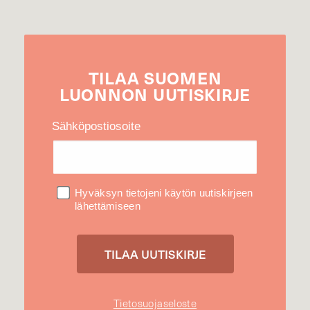
TILAA
SUOMEN
LUONNON
UUTIS­KIRJE
Sähköpostiosoite
Hyväksyn tietojeni käytön uutiskirjeen
lähettämiseen
Tietosuojaseloste