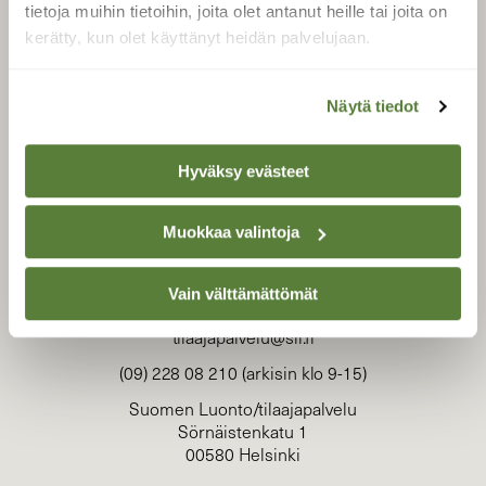
luonnonsuojelu­liitto
.
tietoja muihin tietoihin, joita olet antanut heille tai joita on
kerätty, kun olet käyttänyt heidän palvelujaan.
Näytä tiedot
Hyväksy evästeet
Muokkaa valintoja
Vain välttämättömät
TILAAJAPALVELU
tilaajapalvelu@sll.fi
(09) 228 08 210 (arkisin klo 9-15)
Suomen Luonto/tilaajapalvelu
Sörnäistenkatu 1
00580 Helsinki