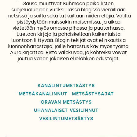
Sauso muuttivat Kuhmoon paikallisten
suojelualueiden vuoksi. Tässä blogissa vieraillaan
metsissä ja soilla sekä tutkaillaan niiden eläjiä. Välillä
pistäydytään muissakin maisemissa, ja aikaa
vietetään myös omassa pihassa ja puutarhassa.
Luetaan kirjoja ja pohdiskellaan kaikenlaista
luontoon liittyvää. Blogin tekijät ovat elinkautisia
luonnonharrastajia, joille harrastus käy myös työstä.
Aura kirjoittaa, Risto valokuvaa, ja kohteiksi voivat
joutua vähän jokaisen eliölahkon edustajat.
KANALINTUMETSÄSTYS
METSÄKANALINNUT
METSÄSTYSAJAT
ORAVAN METSÄSTYS
UHANALAISET VESILINNUT
VESILINTUMETSÄSTYS