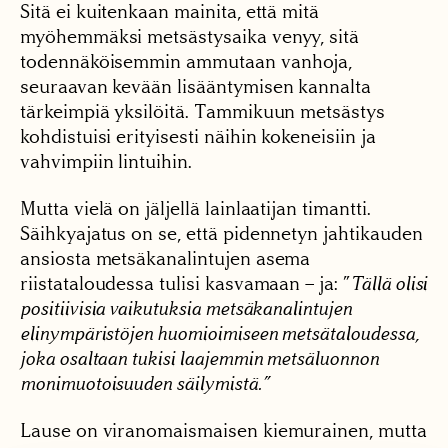
Sitä ei kuitenkaan mainita, että mitä
myöhemmäksi metsästysaika venyy, sitä
todennäköisemmin ammutaan vanhoja,
seuraavan kevään lisääntymisen kannalta
tärkeimpiä yksilöitä. Tammikuun metsästys
kohdistuisi erityisesti näihin kokeneisiin ja
vahvimpiin lintuihin.
Mutta vielä on jäljellä lainlaatijan timantti.
Säihkyajatus on se, että pidennetyn jahtikauden
ansiosta metsäkanalintujen asema
riistataloudessa tulisi kasvamaan – ja: ”
Tällä olisi
positiivisia vaikutuksia metsäkanalintujen
elinympäristöjen huomioimiseen metsätaloudessa,
joka osaltaan tukisi laajemmin metsäluonnon
monimuotoisuuden säilymistä.”
Lause on viranomaismaisen kiemurainen, mutta