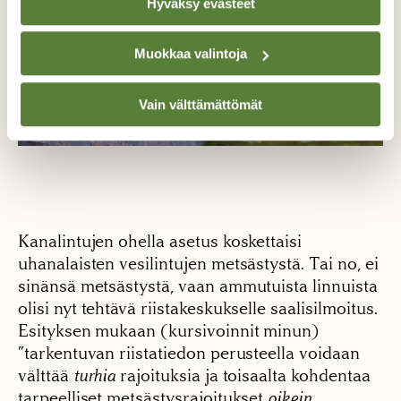
Hyväksy evästeet
Muokkaa valintoja
Vain välttämättömät
Kanalintujen ohella asetus koskettaisi
uhanalaisten vesilintujen metsästystä. Tai no, ei
sinänsä metsästystä, vaan ammutuista linnuista
olisi nyt tehtävä riistakeskukselle saalisilmoitus.
Esityksen mukaan (kursivoinnit minun)
”tarkentuvan riistatiedon perusteella voidaan
välttää
turhia
rajoituksia ja toisaalta kohdentaa
tarpeelliset metsästysrajoitukset
oikein