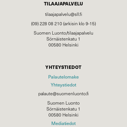
TILAAJAPALVELU
tilaajapalvelu@sll.fi
(09) 228 08 210 (arkisin klo 9-15)
Suomen Luonto/tilaajapalvelu
Sörnäistenkatu 1
00580 Helsinki
YHTEYSTIEDOT
Palautelomake
Yhteystiedot
palaute@suomenluonto.fi
Suomen Luonto
Sörnäistenkatu 1
00580 Helsinki
Mediatiedot