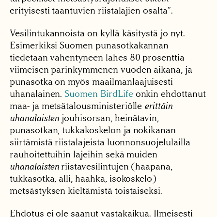
erityisesti taantuvien riistalajien osalta”.
Vesilintukannoista on kyllä käsitystä jo nyt.
Esimerkiksi Suomen punasotkakannan
tiedetään vähentyneen lähes 80 prosenttia
viimeisen parinkymmenen vuoden aikana, ja
punasotka on myös maailmanlaajuisesti
uhanalainen.
Suomen BirdLife
onkin ehdottanut
maa- ja metsätalousministeriölle
erittäin
uhanalaisten
jouhisorsan, heinätavin,
punasotkan, tukkakoskelon ja nokikanan
siirtämistä riistalajeista luonnonsuojelulailla
rauhoitettuihin lajeihin sekä muiden
uhanalaisten
riistavesilintujen (haapana,
tukkasotka, alli, haahka, isokoskelo)
metsästyksen kieltämistä toistaiseksi.
Ehdotus ei ole saanut vastakaikua. Ilmeisesti