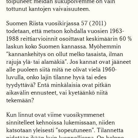
toipuneet: meidän sukupolvemme on vain
tottunut kantojen vaivaisuuteen.
Suomen Riista vuosikirjassa 57 (2011)
todetaan, että metson kohdalla vuosien 1963-
1988 reittiarvioinnit osoittavat keskimäärin 60 %
laskun koko Suomen kannassa. Myöhemmin
”kannankehitys on ollut melko tasaista, ilman
rajuja ylä- tai alamäkiä”. Jos kannat ovat jääneet
alle puoleen siitä mitä ne olivat vielä 1960-
luvulla, onko lajin tilanne hyvä tai edes
tyydyttävä? Entä minkälaisia ovat pitkän
aikavälin ennusteet, vai kyetäänkö niitä
tekemään?
Kun linnut ovat viime vuosikymmenet
sinnitelleet kehnoissa lukemissaan, niiden
katsotaan yleisesti ”sopeutuneen”. Tilannetta
pidetään ikään kuin luonnollisena. On helppo