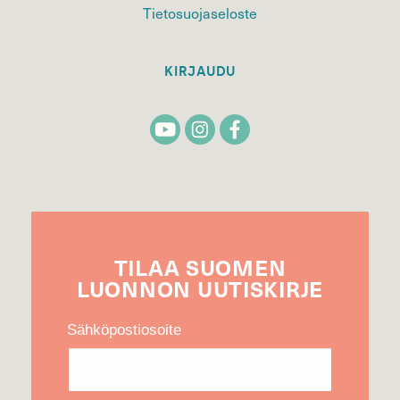
Tietosuojaseloste
KIRJAUDU
TILAA
SUOMEN
LUONNON
UUTIS­KIRJE
Sähköpostiosoite