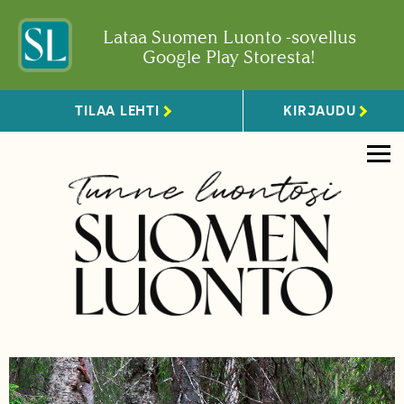
Lataa Suomen Luonto -sovellus
Google Play Storesta!
TILAA LEHTI
KIRJAUDU