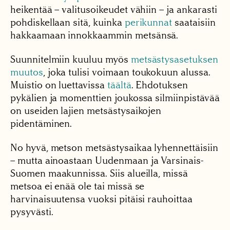
heikentää – valitusoikeudet vähiin – ja ankarasti
pohdiskellaan sitä, kuinka
perikunnat
saataisiin
hakkaamaan innokkaammin metsänsä.
Suunnitelmiin kuuluu myös
metsästysasetuksen
muutos
, joka tulisi voimaan toukokuun alussa.
Muistio on luettavissa
täältä
. Ehdotuksen
pykälien ja momenttien joukossa silmiinpistävää
on useiden lajien metsästysaikojen
pidentäminen.
No hyvä, metson metsästysaikaa lyhennettäisiin
– mutta ainoastaan Uudenmaan ja Varsinais-
Suomen maakunnissa. Siis alueilla, missä
metsoa ei enää ole tai missä se
harvinaisuutensa vuoksi pitäisi rauhoittaa
pysyvästi.