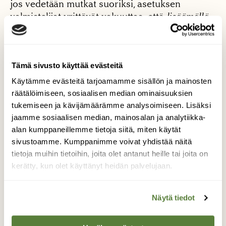
jos vedetään mutkat suoriksi, asetuksen
valmistelijat yrittävät vakuuttaa, että
lisäämällä
mahdollisuuksia metsäkanalintujen tappamiseen
edistetään metsäluonnon monimuotoisuutta.
Näin
sanottuna väite tuntuu tolkuttomalta, ja sitähän
Tämä sivusto käyttää evästeitä
se onkin. Tuskin lainlaatijat itsekään omaan
hölynpölyynsä oikeasti uskovat; he vain tietävät,
Käytämme evästeitä tarjoamamme sisällön ja mainosten
että jossakin kohdassa on fiksua kirjoittaa
räätälöimiseen, sosiaalisen median ominaisuuksien
”metsäluonnon monimuotoisuuden
tukemiseen ja kävijämäärämme analysoimiseen. Lisäksi
säilymisestä”.
jaamme sosiaalisen median, mainosalan ja analytiikka-
alan kumppaneillemme tietoja siitä, miten käytät
sivustoamme. Kumppanimme voivat yhdistää näitä
tietoja muihin tietoihin, joita olet antanut heille tai joita on
kerätty, kun olet käyttänyt heidän palvelujaan.
Näytä tiedot