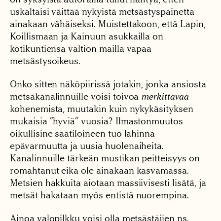
uskaltaisi väittää nykyistä metsästyspainetta
ainakaan vähäiseksi. Muistettakoon, että Lapin,
Koillismaan ja Kainuun asukkailla on
kotikuntiensa valtion mailla vapaa
metsästysoikeus.
Onko sitten näköpiirissä jotakin, jonka ansiosta
metsäkanalinnuille voisi toivoa
merkittävää
kohenemista, muutakin kuin nykykäsityksen
mukaisia ”hyviä” vuosia? Ilmastonmuutos
oikullisine säätiloineen tuo lähinnä
epävarmuutta ja uusia huolenaiheita.
Kanalinnuille tärkeän mustikan peitteisyys on
romahtanut eikä ole ainakaan kasvamassa.
Metsien hakkuita aiotaan massiivisesti lisätä, ja
metsät hakataan myös entistä nuorempina.
Ainoa valopilkku voisi olla metsästäjien ns.