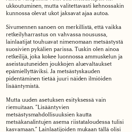
ukkoutuminen, mutta valitettavasti kehnossakin
kunnossa olevat ukot jaksavat ajaa autoa.
Sivumennen sanoen on merkillistä, että vaikka
retkeilyharrastus on vahvassa nousussa,
lainlaatijat touhuavat nimenomaan metsästystä
suosivien pykälien parissa. Tuskin olen ainoa
retkeilijä, joka kokee luonnossa ammuskelun ja
aseistautuneiden joukkojen aluevaltaukset
epämiellyttäviksi. Ja metsästyskauden
pidentäminen tietää juuri näiden ilmiöiden
lisääntymistä.
Mutta uuden asetuksen esityksessä vain
riemuitaan. ”Lisääntyvien
metsästysmahdollisuuksien kautta
metsäkanalintujen asema riistataloudessa tulisi
kasvamaan.” Lainlaatijoiden mukaan tällä olisi