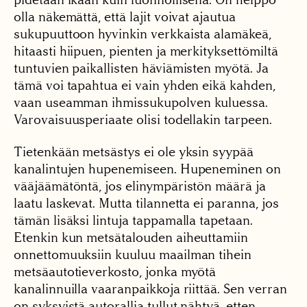
olla näkemättä, että lajit voivat ajautua
sukupuuttoon hyvinkin verkkaista alamäkeä,
hitaasti hiipuen, pienten ja merkityksettömiltä
tuntuvien paikallisten häviämisten myötä. Ja
tämä voi tapahtua ei vain yhden eikä kahden,
vaan useamman ihmissukupolven kuluessa.
Varovaisuusperiaate olisi todellakin tarpeen.
Tietenkään metsästys ei ole yksin syypää
kanalintujen hupenemiseen. Hupeneminen on
vääjäämätöntä, jos elinympäristön määrä ja
laatu laskevat. Mutta tilannetta ei paranna, jos
tämän lisäksi lintuja tappamalla tapetaan.
Etenkin kun metsätalouden aiheuttamiin
onnettomuuksiin kuuluu maailman tihein
metsäautotieverkosto, jonka myötä
kanalinnuilla vaaranpaikkoja riittää. Sen verran
on syksyistä autorallia tullut nähtyä, etten