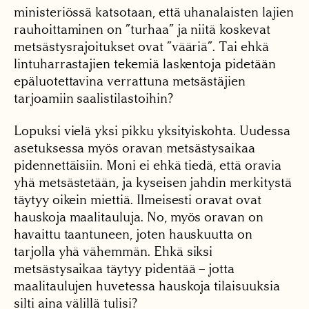
ministeriössä katsotaan, että uhanalaisten lajien
rauhoittaminen on ”turhaa” ja niitä koskevat
metsästysrajoitukset ovat ”vääriä”. Tai ehkä
lintuharrastajien tekemiä laskentoja pidetään
epäluotettavina verrattuna metsästäjien
tarjoamiin saalistilastoihin?
Lopuksi vielä yksi pikku yksityiskohta. Uudessa
asetuksessa myös oravan metsästysaikaa
pidennettäisiin. Moni ei ehkä tiedä, että oravia
yhä metsästetään, ja kyseisen jahdin merkitystä
täytyy oikein miettiä. Ilmeisesti oravat ovat
hauskoja maalitauluja. No, myös oravan on
havaittu taantuneen, joten hauskuutta on
tarjolla yhä vähemmän. Ehkä siksi
metsästysaikaa täytyy pidentää – jotta
maalitaulujen huvetessa hauskoja tilaisuuksia
silti aina välillä tulisi?