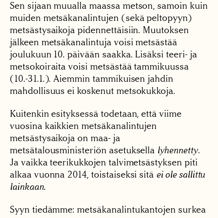
Sen sijaan muualla maassa metson, samoin kuin
muiden metsäkanalintujen (sekä peltopyyn)
metsästysaikoja pidennettäisiin. Muutoksen
jälkeen metsäkanalintuja voisi metsästää
joulukuun 10. päivään saakka. Lisäksi teeri- ja
metsokoiraita voisi metsästää tammikuussa
(10.-31.1.). Aiemmin tammikuisen jahdin
mahdollisuus ei koskenut metsokukkoja.
Kuitenkin esityksessä todetaan, että viime
vuosina kaikkien metsäkanalintujen
metsästysaikoja on maa- ja
metsätalousministeriön asetuksella
lyhennetty.
Ja vaikka teerikukkojen talvimetsästyksen piti
alkaa vuonna 2014, toistaiseksi sitä
ei ole sallittu
lainkaan
.
Syyn tiedämme: metsäkanalintukantojen surkea