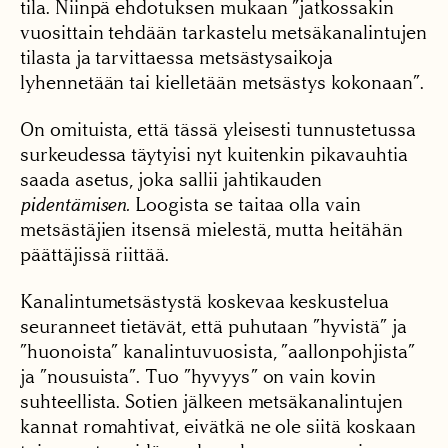
tila. Niinpä ehdotuksen mukaan ”jatkossakin
vuosittain tehdään tarkastelu metsäkanalintujen
tilasta ja tarvittaessa metsästysaikoja
lyhennetään tai kielletään metsästys kokonaan”.
On omituista, että tässä yleisesti tunnustetussa
surkeudessa täytyisi nyt kuitenkin pikavauhtia
saada asetus, joka sallii jahtikauden
pidentämisen.
Loogista se taitaa olla vain
metsästäjien itsensä mielestä, mutta heitähän
päättäjissä riittää.
Kanalintumetsästystä koskevaa keskustelua
seuranneet tietävät, että puhutaan ”hyvistä” ja
”huonoista” kanalintuvuosista, ”aallonpohjista”
ja ”nousuista”. Tuo ”hyvyys” on vain kovin
suhteellista. Sotien jälkeen metsäkanalintujen
kannat romahtivat, eivätkä ne ole siitä koskaan