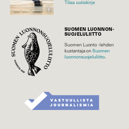
Tilaa uutiskirje
SUOMEN LUONNON­
SUOJELU­LIITTO
Suomen Luonto -lehden
kustantaja on
Suomen
luonnonsuojelu­liitto
.