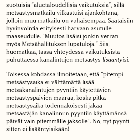
suotuisia ”aluetaloudellisia vaikutuksia”, sillä
metsästysmatkailu vilkastuisi ajankohtana,
jolloin muu matkailu on vähäisempää. Saataisiin
hyvinvointia erityisesti harvaan asutulle
maaseudulle. ”Muutos lisäisi jonkin verran
myös Metsähallituksen lupatuloja.” Siis,
huomatkaa, tässä yhteydessä vaikutuksista
puhuttaessa kanalintujen metsästys
lisääntyisi.
Toisessa kohdassa ilmoitetaan, että ”pitempi
metsästysaika ei välttämättä lisää
metsäkanalintujen pyyntiin käytettävien
metsästyspäivien määrää, koska pitkä
metsästysaika todennäköisesti jakaa
metsästäjän kanalinnun pyyntiin käyttämänsä
päivät vain pitemmälle jaksolle”. No, nyt pyynti
sitten ei lisääntyisikään!