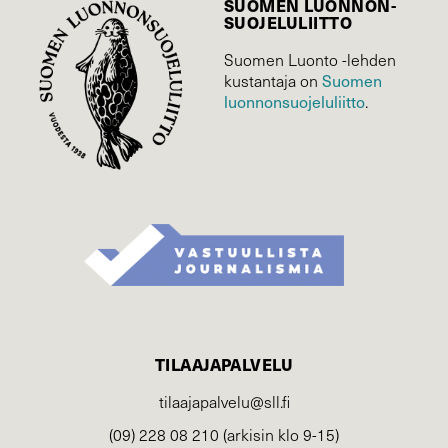
SUOMEN LUONNON­
SUOJELU­LIITTO
Suomen Luonto -lehden
kustantaja on
Suomen
luonnonsuojelu­liitto
.
TILAAJAPALVELU
tilaajapalvelu@sll.fi
(09) 228 08 210 (arkisin klo 9-15)