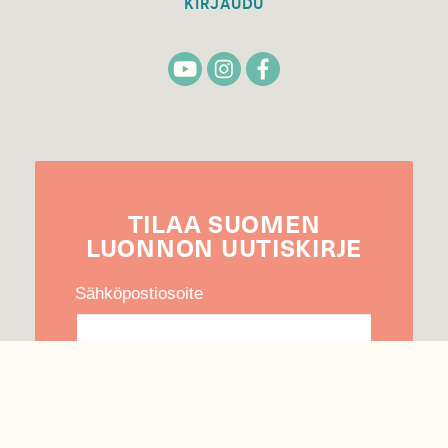
KIRJAUDU
TILAA
SUOMEN
LUONNON
UUTIS­KIRJE
Sähköpostiosoite
Hyväksyn tietojeni käytön uutiskirjeen
lähettämiseen