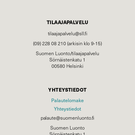
TILAAJAPALVELU
tilaajapalvelu@sll.fi
(09) 228 08 210 (arkisin klo 9-15)
Suomen Luonto/tilaajapalvelu
Sörnäistenkatu 1
00580 Helsinki
YHTEYSTIEDOT
Palautelomake
Yhteystiedot
palaute@suomenluonto.fi
Suomen Luonto
Sörnäistenkatu 1