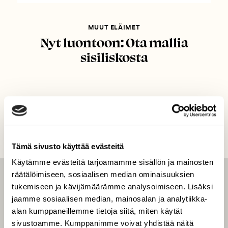
MUUT ELÄIMET
Nyt luontoon: Ota mallia
sisiliskosta
Tämä sivusto käyttää evästeitä
Käytämme evästeitä tarjoamamme sisällön ja mainosten
räätälöimiseen, sosiaalisen median ominaisuuksien
LEHTI
tukemiseen ja kävijämäärämme analysoimiseen. Lisäksi
jaamme sosiaalisen median, mainosalan ja analytiikka-
Uusin lehti
alan kumppaneillemme tietoja siitä, miten käytät
Tilaa Suomen Luonto
sivustoamme. Kumppanimme voivat yhdistää näitä