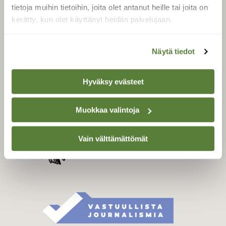
Tilaa digilukuoikeus
tietoja muihin tietoihin, joita olet antanut heille tai joita on
Äänestä parasta juttua
kerätty, kun olet käyttänyt heidän palvelujaan.
Tilaa uutiskirje
Näytä tiedot
SUOMEN LUONNON­
Hyväksy evästeet
SUOJELU­LIITTO
Suomen Luonto -lehden
Muokkaa valintoja
Suomen
kustantaja on
luonnonsuojelu­liitto
.
Vain välttämättömät