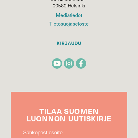
00580 Helsinki
Mediatiedot
Tietosuojaseloste
KIRJAUDU
TILAA
SUOMEN
LUONNON
UUTIS­KIRJE
Sähköpostiosoite