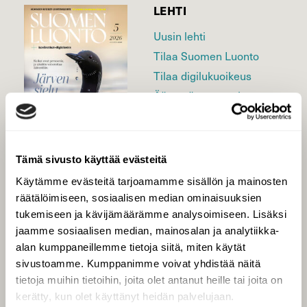
LEHTI
Uusin lehti
Tilaa Suomen Luonto
Tilaa digilukuoikeus
Äänestä parasta juttua
Tilaa uutiskirje
Tämä sivusto käyttää evästeitä
SUOMEN LUONNON­
Käytämme evästeitä tarjoamamme sisällön ja mainosten
SUOJELU­LIITTO
räätälöimiseen, sosiaalisen median ominaisuuksien
tukemiseen ja kävijämäärämme analysoimiseen. Lisäksi
Suomen Luonto -lehden
kustantaja on
Suomen
jaamme sosiaalisen median, mainosalan ja analytiikka-
luonnonsuojelu­liitto
.
alan kumppaneillemme tietoja siitä, miten käytät
sivustoamme. Kumppanimme voivat yhdistää näitä
tietoja muihin tietoihin, joita olet antanut heille tai joita on
kerätty, kun olet käyttänyt heidän palvelujaan.