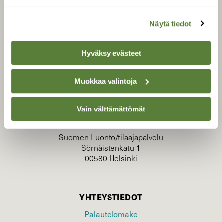
Näytä tiedot
Hyväksy evästeet
Muokkaa valintoja
TILAAJAPALVELU
tilaajapalvelu@sll.fi
Vain välttämättömät
(09) 228 08 210 (arkisin klo 9-15)
Suomen Luonto/tilaajapalvelu
Sörnäistenkatu 1
00580 Helsinki
YHTEYSTIEDOT
Palautelomake