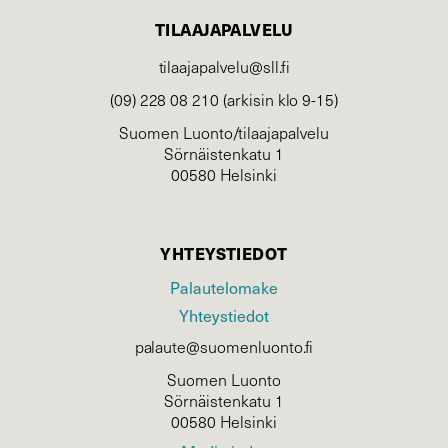
TILAAJAPALVELU
tilaajapalvelu@sll.fi
(09) 228 08 210 (arkisin klo 9-15)
Suomen Luonto/tilaajapalvelu
Sörnäistenkatu 1
00580 Helsinki
YHTEYSTIEDOT
Palautelomake
Yhteystiedot
palaute@suomenluonto.fi
Suomen Luonto
Sörnäistenkatu 1
00580 Helsinki