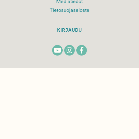
Mediatiedot
Tietosuojaseloste
KIRJAUDU
TILAA
SUOMEN
LUONNON
UUTIS­KIRJE
Sähköpostiosoite