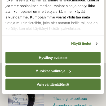
tukemiseen ja kävijämäärämme analysoimiseen. Lisäksi
|
Tilaajille
ILMIÖT
jaamme sosiaalisen median, mainosalan ja analytiikka-
Perimä on muutakin kuin
alan kumppaneillemme tietoja siitä, miten käytät
geenejä
sivustoamme. Kumppanimme voivat yhdistää näitä
tietoja muihin tietoihin, joita olet antanut heille tai joita on
kerätty, kun olet käyttänyt heidän palvelujaan.
Näytä tiedot
Hyväksy evästeet
Muokkaa valintoja
LEHTI
Uusin lehti
Vain välttämättömät
Tilaa Suomen Luonto
Tilaa digilukuoikeus
Äänestä parasta juttua