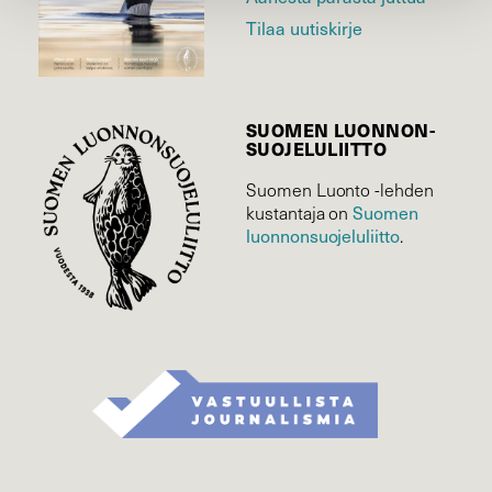
Tilaa uutiskirje
SUOMEN LUONNON­
SUOJELU­LIITTO
Suomen Luonto -lehden
kustantaja on
Suomen
luonnonsuojelu­liitto
.